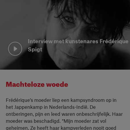
Interview met kunstenares Frédérique
Spigt
Bekijk video
Machteloze woede
Frédérique’s moeder liep een kampsyndroom op in
het Jappenkamp in Nederlands-Indië. De
ontberingen, pijn en leed waren onbeschrijfelijk. Haar
moeder was beschadigd. “Mijn moeder zat vol
geheimen. Ze heeft haar kampverleden nooit goed