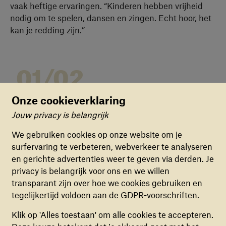
vaak heftige ervaringen. “Kinderen hebben vrijheid
nodig om te spelen, dansen en zingen. Echt hoor, het
kan je redding zijn.”
01/02
Onze cookieverklaring
Jouw privacy is belangrijk
Cookievoorkeuren
We gebruiken cookies op onze website om je
surfervaring te verbeteren, webverkeer te analyseren
FUNCTIONELE COOKIES
en gerichte advertenties weer te geven via derden. Je
Deze cookies zorgen ervoor dat de website naar
privacy is belangrijk voor ons en we willen
behoren en veilig werkt. Deze cookies kunnen
transparant zijn over hoe we cookies gebruiken en
niet uitgezet worden.
tegelijkertijd voldoen aan de GDPR-voorschriften.
FRÉDÉRIQUE: “IK HEB ALS KIND MIJN MOEDER
ONTZIEN. ZE ZAT VOL GEHEIMEN. ZE IS ER NOOIT
ANALYTISCHE COOKIES
Klik op 'Alles toestaan' om alle cookies te accepteren.
MEER UITGEKOMEN"
Deze cookies helpen ons begrijpen hoe
Eddy van Wessel