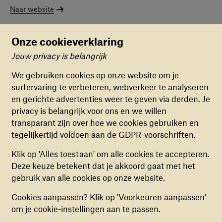
Naar website
Onze cookieverklaring
Jouw privacy is belangrijk
Cookievoorkeuren
We gebruiken cookies op onze website om je
Buy Aid Nederland
surfervaring te verbeteren, webverkeer te analyseren
FUNCTIONELE COOKIES
Buy Aid steunt projecten van War Child door 10% van
en gerichte advertenties weer te geven via derden. Je
Deze cookies zorgen ervoor dat de website naar
hun verkopen te doneren. Koop hun heerlijke
privacy is belangrijk voor ons en we willen
behoren en veilig werkt. Deze cookies kunnen
chocolade of koffie en draag zo een steentje bij.
transparant zijn over hoe we cookies gebruiken en
niet uitgezet worden.
Naar website
tegelijkertijd voldoen aan de GDPR-voorschriften.
ANALYTISCHE COOKIES
Klik op 'Alles toestaan' om alle cookies te accepteren.
Deze cookies helpen ons begrijpen hoe
Deze keuze betekent dat je akkoord gaat met het
bezoekers de website gebruiken, door
gebruik van alle cookies op onze website.
(anoniem) gegevens te verzamelen, om zo
Cookies aanpassen? Klik op 'Voorkeuren aanpassen'
verbeteringen door te voeren. Deze cookies kun
om je cookie-instellingen aan te passen.
je in- of uitschakelen.
LoyalTea