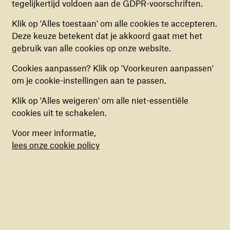
tegelijkertijd voldoen aan de GDPR-voorschriften.
WIJ STIMULEREN DE VEERKRACHT VAN KINDEREN IN
ANALYTISCHE COOKIES
Klik op 'Alles toestaan' om alle cookies te accepteren.
OORLOGSGEBIED
Deze cookies helpen ons begrijpen hoe
Deze keuze betekent dat je akkoord gaat met het
War Child
bezoekers de website gebruiken, door
gebruik van alle cookies op onze website.
(anoniem) gegevens te verzamelen, om zo
Als het maar gebeurt
Cookies aanpassen? Klik op 'Voorkeuren aanpassen'
verbeteringen door te voeren. Deze cookies kun
om je cookie-instellingen aan te passen.
je in- of uitschakelen.
Wie die specialistische steun geeft? Dat maakt ons
Klik op 'Alles weigeren' om alle niet-essentiële
niet uit. Áls het maar gebeurt, en goed. Daarom delen
MARKETING COOKIES
cookies uit te schakelen.
wij onze expertise. Op het gebied van
psychosociale
Deze cookies stellen ons in staat om een op
steun
,
onderwijs
en
bescherming
. Met partners en
Voor meer informatie,
maat gemaakte inhoud aan te bieden op basis
overheden. Met iedereen die wil helpen. Het delen
lees onze cookie policy
van surfgedrag binnen de website. Deze
van onze expertise in het vergroten van veerkracht
cookies kun je in- of uitschakelen.
van kinderen - zo vergroten wij ons bereik.
Ons jaarverslag lees je
hier