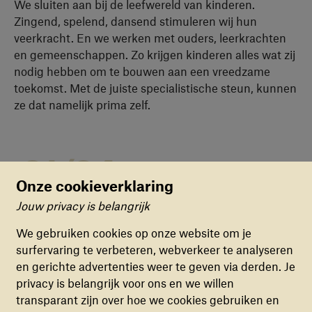
We sluiten aan bij de leefwereld van kinderen.
Zingend, spelend, dansend stimuleren wij hun
veerkracht. En we werken met ouders, leerkrachten
en gemeenschappen. Zo krijgen kinderen alles wat zij
nodig hebben om te bouwen aan een vreedzame
toekomst. Met de juiste specialistische steun, kunnen
ze dat namelijk prima zelf.
01/04
Onze cookieverklaring
Jouw privacy is belangrijk
Cookievoorkeuren
We gebruiken cookies op onze website om je
surfervaring te verbeteren, webverkeer te analyseren
FUNCTIONELE COOKIES
en gerichte advertenties weer te geven via derden. Je
Deze cookies zorgen ervoor dat de website naar
privacy is belangrijk voor ons en we willen
behoren en veilig werkt. Deze cookies kunnen
transparant zijn over hoe we cookies gebruiken en
niet uitgezet worden.