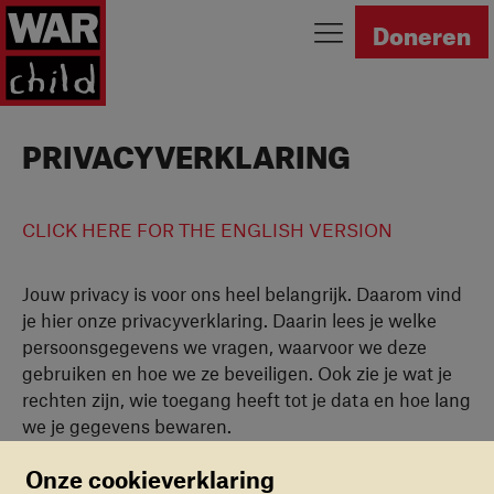
Ga naar homepage
Doneren
PRIVACYVERKLARING
CLICK HERE FOR THE ENGLISH VERSION
Jouw privacy is voor ons heel belangrijk. Daarom vind
je hier onze privacyverklaring. Daarin lees je welke
persoonsgegevens we vragen, waarvoor we deze
gebruiken en hoe we ze beveiligen. Ook zie je wat je
rechten zijn, wie toegang heeft tot je data en hoe lang
we je gegevens bewaren.
Mocht je na het lezen ervan nog vragen hebben, dan
Onze cookieverklaring
kun je natuurlijk altijd
contact
met ons opnemen.