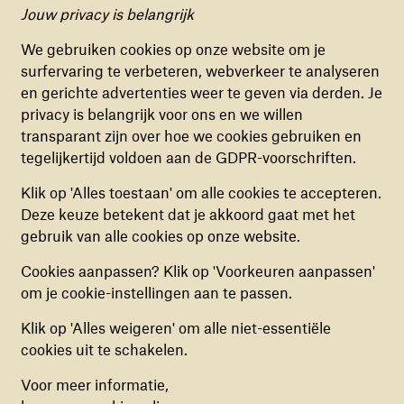
Jouw privacy is belangrijk
Cookievoorkeuren
Onze privacyverklaring is voor het laatst gewijzigd op
We gebruiken cookies op onze website om je
14 oktober 2020.
surfervaring te verbeteren, webverkeer te analyseren
FUNCTIONELE COOKIES
en gerichte advertenties weer te geven via derden. Je
Deze cookies zorgen ervoor dat de website naar
privacy is belangrijk voor ons en we willen
behoren en veilig werkt. Deze cookies kunnen
Lees privacyverklaring
transparant zijn over hoe we cookies gebruiken en
niet uitgezet worden.
tegelijkertijd voldoen aan de GDPR-voorschriften.
ANALYTISCHE COOKIES
Klik op 'Alles toestaan' om alle cookies te accepteren.
Deze cookies helpen ons begrijpen hoe
Deze keuze betekent dat je akkoord gaat met het
bezoekers de website gebruiken, door
gebruik van alle cookies op onze website.
(anoniem) gegevens te verzamelen, om zo
Cookies aanpassen? Klik op 'Voorkeuren aanpassen'
verbeteringen door te voeren. Deze cookies kun
om je cookie-instellingen aan te passen.
je in- of uitschakelen.
Rekening: NL56RABO0166366366
Klik op 'Alles weigeren' om alle niet-essentiële
RSIN: 805309329
MARKETING COOKIES
cookies uit te schakelen.
Deze cookies stellen ons in staat om een op
Direct naar
Voor meer informatie,
maat gemaakte inhoud aan te bieden op basis