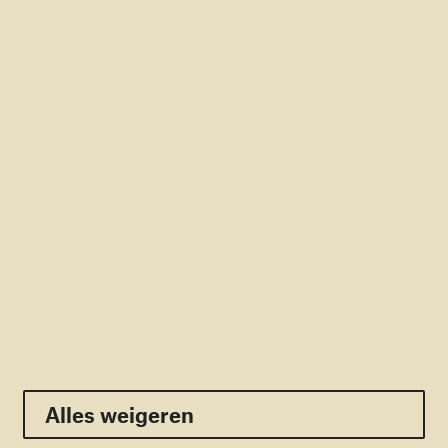
Rekening: NL56RABO0166366366
RSIN: 805309329
Direct naar
Doneren
Contact
Pers
Veelgestelde vragen
Nieuwsbrief
Volg ons:
Facebook
Twitter
Youtube
Linkedin
Instagram
Alles weigeren
Alles weigeren