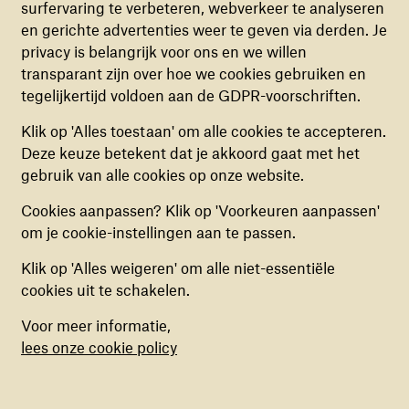
surfervaring te verbeteren, webverkeer te analyseren
FUNCTIONELE COOKIES
heersende stigma’s in kaart. Door middel van simpele
en gerichte advertenties weer te geven via derden. Je
Deze cookies zorgen ervoor dat de website naar
oefeningen proberen we daarna, op een non-
privacy is belangrijk voor ons en we willen
behoren en veilig werkt. Deze cookies kunnen
sensitieve manier, te begrijpen waarom een bepaald
transparant zijn over hoe we cookies gebruiken en
niet uitgezet worden.
stigma heerst; hoe en door wie het wordt geuit; wat
tegelijkertijd voldoen aan de GDPR-voorschriften.
de gevolgen kunnen zijn; en waar mensen die worden
ANALYTISCHE COOKIES
gestigmatiseerd steun vinden in de samenleving. Een
Klik op 'Alles toestaan' om alle cookies te accepteren.
Deze cookies helpen ons begrijpen hoe
belangrijke factor is het identificeren van lokale
Deze keuze betekent dat je akkoord gaat met het
bezoekers de website gebruiken, door
invloedrijke personen die zouden kunnen bijdragen
gebruik van alle cookies op onze website.
(anoniem) gegevens te verzamelen, om zo
aan positieve verandering, zogenoemde
change
Cookies aanpassen? Klik op 'Voorkeuren aanpassen'
verbeteringen door te voeren. Deze cookies kun
agents
.
om je cookie-instellingen aan te passen.
je in- of uitschakelen.
Klik op 'Alles weigeren' om alle niet-essentiële
MARKETING COOKIES
cookies uit te schakelen.
Deze cookies stellen ons in staat om een op
Voor meer informatie,
maat gemaakte inhoud aan te bieden op basis
lees onze cookie policy
van surfgedrag binnen de website. Deze
cookies kun je in- of uitschakelen.