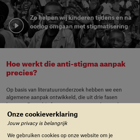
Zo helpen wij kinderen tijdens en na
oorlog omgaan met stigmatisering
Bekijk video
Hoe werkt die anti-stigma aanpak
precies?
Op basis van literatuuronderzoek hebben we een
algemene aanpak ontwikkeld, die uit drie fasen
bestaat. Deze drie fasen zorgen ervoor dat we de
algemene aanpak kunnen toespitsen op de context in
Onze cookieverklaring
een specifiek gebied. Zo spelen we zo goed mogelijk
Jouw privacy is belangrijk
Cookievoorkeuren
in op de lokale situatie.
We gebruiken cookies op onze website om je
In de eerste fase brengen we de (heftigheid van de)