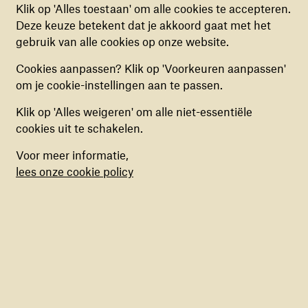
ANALYTISCHE COOKIES
door kinderen die deelnamen aan
Klik op 'Alles toestaan' om alle cookies te accepteren.
Deze cookies helpen ons begrijpen hoe
Deze keuze betekent dat je akkoord gaat met het
onze activiteiten in Colombia
bezoekers de website gebruiken, door
gebruik van alle cookies op onze website.
Bekijk video
(anoniem) gegevens te verzamelen, om zo
Cookies aanpassen? Klik op 'Voorkeuren aanpassen'
verbeteringen door te voeren. Deze cookies kun
om je cookie-instellingen aan te passen.
je in- of uitschakelen.
Weerbaarheid vergroten
Klik op 'Alles weigeren' om alle niet-essentiële
MARKETING COOKIES
cookies uit te schakelen.
Deze cookies stellen ons in staat om een op
Muziek speelt een grote rol in ons veelgebruikte
Voor meer informatie,
maat gemaakte inhoud aan te bieden op basis
psychosociale programma, '
I Deal
'. Met creatieve
lees onze cookie policy
van surfgedrag binnen de website. Deze
activiteiten, spellen, groepsdiscussies en opdrachten
cookies kun je in- of uitschakelen.
voor thuis helpen wij de weerbaarheid van kinderen
en jongeren te vergroten. Zo leren de kinderen
omgaan met uitdagingen van het leven in
vluchtelingengemeenschappen en conflict- en
postconflictsituaties.
Positieve energie