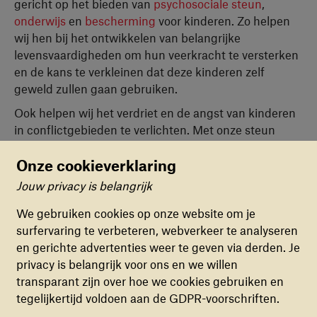
gericht op het bieden van
psychosociale steun
,
onderwijs
en
bescherming
voor kinderen. Zo helpen
wij hen bij het ontwikkelen van belangrijke
levensvaardigheden om hun veerkracht te versterken
en de kans te verkleinen dat deze kinderen zelf
geweld zullen gaan gebruiken.
Ook helpen wij het verdriet en de angst van kinderen
in conflictgebieden te verlichten. Met onze steun
leren zij hun nare ervaringen een plek te geven, en
langzaam maar zeker weer aan hun toekomst te
Onze cookieverklaring
bouwen.
Jouw privacy is belangrijk
Cookievoorkeuren
We gebruiken cookies op onze website om je
surfervaring te verbeteren, webverkeer te analyseren
FUNCTIONELE COOKIES
en gerichte advertenties weer te geven via derden. Je
Deze cookies zorgen ervoor dat de website naar
privacy is belangrijk voor ons en we willen
behoren en veilig werkt. Deze cookies kunnen
transparant zijn over hoe we cookies gebruiken en
niet uitgezet worden.
tegelijkertijd voldoen aan de GDPR-voorschriften.
Bekijk deze hiphop-video, gemaakt