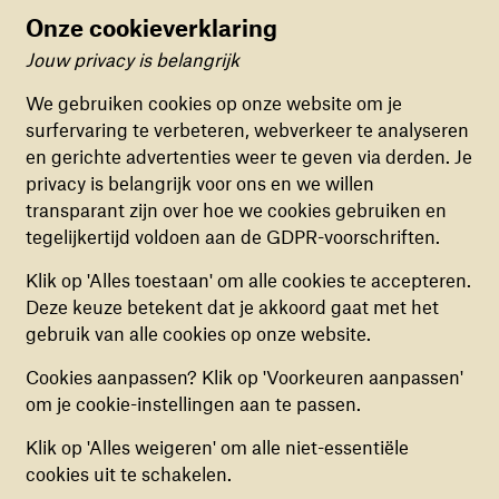
Lees meer
Onze cookieverklaring
Jouw privacy is belangrijk
Cookievoorkeuren
We gebruiken cookies op onze website om je
surfervaring te verbeteren, webverkeer te analyseren
FUNCTIONELE COOKIES
en gerichte advertenties weer te geven via derden. Je
Deze cookies zorgen ervoor dat de website naar
privacy is belangrijk voor ons en we willen
behoren en veilig werkt. Deze cookies kunnen
transparant zijn over hoe we cookies gebruiken en
niet uitgezet worden.
tegelijkertijd voldoen aan de GDPR-voorschriften.
ANALYTISCHE COOKIES
Klik op 'Alles toestaan' om alle cookies te accepteren.
Deze cookies helpen ons begrijpen hoe
VIVIENNE (12) VLUCHTTE
Deze keuze betekent dat je akkoord gaat met het
bezoekers de website gebruiken, door
gebruik van alle cookies op onze website.
VOOR DE REBELLEN IN
(anoniem) gegevens te verzamelen, om zo
Cookies aanpassen? Klik op 'Voorkeuren aanpassen'
verbeteringen door te voeren. Deze cookies kun
BURUNDI
om je cookie-instellingen aan te passen.
je in- of uitschakelen.
Klik op 'Alles weigeren' om alle niet-essentiële
Vivienne was 12 toen ze met haar moeder en vijf
MARKETING COOKIES
cookies uit te schakelen.
broertjes en zusjes Burundi ontvluchtte. Samen
Deze cookies stellen ons in staat om een op