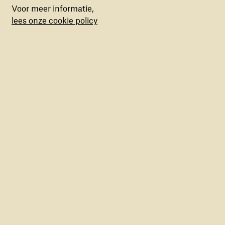
legden zij de vlucht naar DR Congo te voet af – met
Voor meer informatie,
maat gemaakte inhoud aan te bieden op basis
niets meer dan wat borden, kleren en matjes om op te
lees onze cookie policy
van surfgedrag binnen de website. Deze
slapen. “We moesten dagen lopen en een grote rivier
cookies kun je in- of uitschakelen.
oversteken voordat we in Congo aankwamen.
Lees meer
NINA (14) SLOEG OP DE
VLUCHT VOOR EEN VEILIG