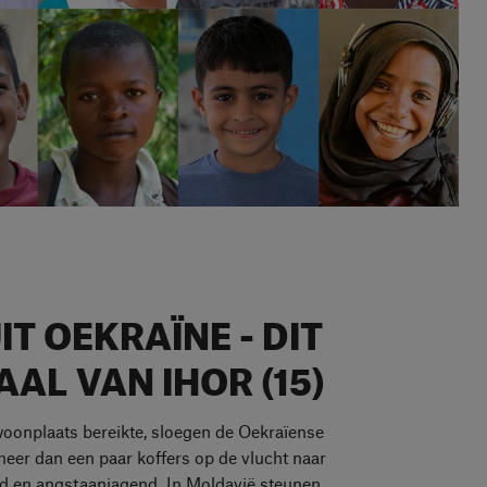
T OEKRAÏNE - DIT
AAL VAN IHOR (15)
oonplaats bereikte, sloegen de Oekraïense
 meer dan een paar koffers op de vlucht naar
ud en angstaanjagend. In Moldavië steunen