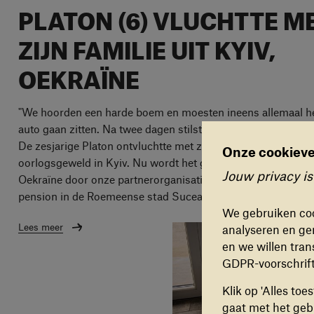
PLATON (6) VLUCHTTE M
ZIJN FAMILIE UIT KYIV,
OEKRAÏNE
"We hoorden een harde boem en moesten ineens allemaal hee
auto gaan zitten. Na twee dagen stilstaan met de auto moes
De zesjarige Platon ontvluchtte met zijn broertje, zusje en o
Onze cookieve
Cookievoo
oorlogsgeweld in Kyiv. Nu wordt het gezin samen met andere
Jouw privacy is
Oekraïne door onze partnerorganisaties opgevangen in een 
FUNCTI
pension in de Roemeense stad Suceava. Dit is Platons verha
Deze coo
We gebruiken coo
werkt. D
Lees meer
analyseren en ger
en we willen tran
ANALYT
GDPR-voorschrif
Deze coo
Klik op 'Alles to
gebruike
gaat met het gebr
verbeter