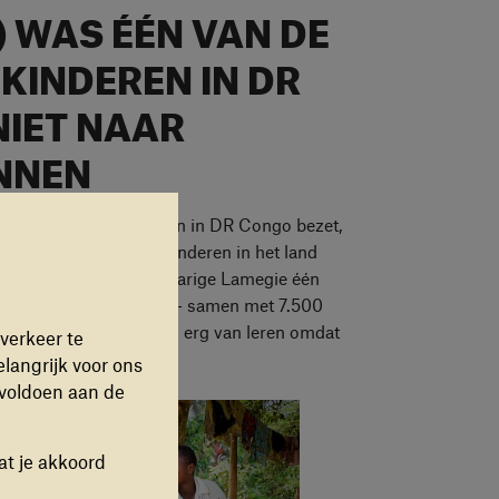
) WAS ÉÉN VAN DE
 KINDEREN IN DR
NIET NAAR
NNEN
t zijn honderden scholen in DR Congo bezet,
en. Bijna zes miljoen kinderen in het land
voor kort was de twaalfjarige Lamegie één
derwijs krijgt Lamegie - samen met 7.500
eer les. Lamegie: “Ik hou erg van leren omdat
verkeer te
het leven.”
elangrijk voor ons
 voldoen aan de
at je akkoord