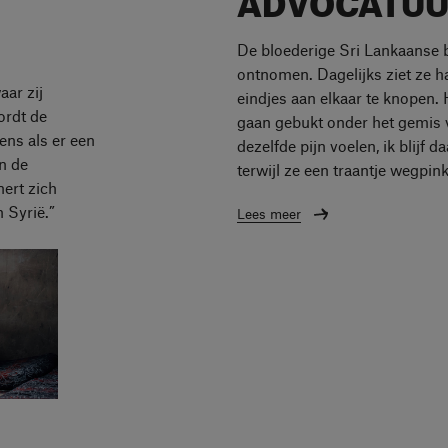
De bloederige Sri Lankaanse b
ontnomen. Dagelijks ziet ze 
aar zij
eindjes aan elkaar te knopen.
ordt de
gaan gebukt onder het gemis va
ens als er een
dezelfde pijn voelen, ik blijf d
in de
terwijl ze een traantje wegpink
nert zich
 Syrië.”
Lees meer