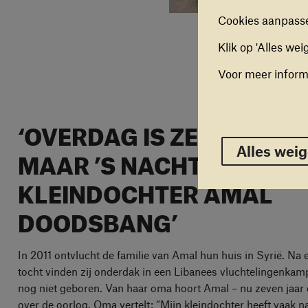
uitschak
Cookies aanpasse
Klik op 'Alles wei
MARKET
Deze coo
Voor meer inform
aan te b
cookies 
‘OVERDAG IS ZE DAPPER,
Alles w
MAAR ’S NACHTS IS MIJN
Alles wei
KLEINDOCHTER AMAL
DOODSBANG’
In 2011 ontvlucht de familie van Amal hun huis in Syrië. Na 
tocht vinden zij onderdak in een Libanees vluchtelingenkam
nog niet geboren. Van haar oma hoort Amal – nu zeven jaar 
over de oorlog. Oma vertelt: “Mijn kleindochter heeft vaak n