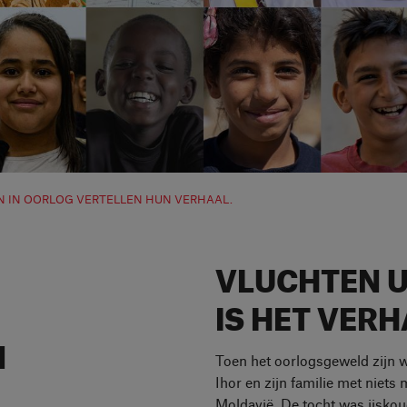
EN IN OORLOG VERTELLEN HUN VERHAAL.
VLUCHTEN UI
IS HET VERH
N
Toen het oorlogsgeweld zijn w
Ihor en zijn familie met niets
Moldavië. De tocht was ijsko