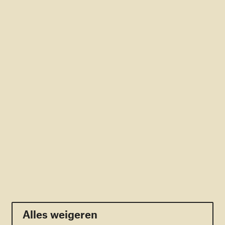
Rekening: NL56RABO0166366366
RSIN: 805309329
Direct naar
Doneren
Contact
Pers
Veelgestelde vragen
Nieuwsbrief
Volg ons:
Facebook
Twitter
Youtube
Linkedin
Instagram
Alles weigeren