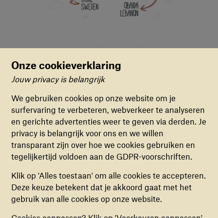
Onze cookieverklaring
Jouw privacy is belangrijk
Cookievoorkeuren
We gebruiken cookies op onze website om je
surfervaring te verbeteren, webverkeer te analyseren
FUNCTIONELE COOKIES
en gerichte advertenties weer te geven via derden. Je
Deze cookies zorgen ervoor dat de website naar
privacy is belangrijk voor ons en we willen
behoren en veilig werkt. Deze cookies kunnen
transparant zijn over hoe we cookies gebruiken en
niet uitgezet worden.
tegelijkertijd voldoen aan de GDPR-voorschriften.
ANALYTISCHE COOKIES
Klik op 'Alles toestaan' om alle cookies te accepteren.
Deze cookies helpen ons begrijpen hoe
Deze keuze betekent dat je akkoord gaat met het
bezoekers de website gebruiken, door
gebruik van alle cookies op onze website.
(anoniem) gegevens te verzamelen, om zo
Cookies aanpassen? Klik op 'Voorkeuren aanpassen'