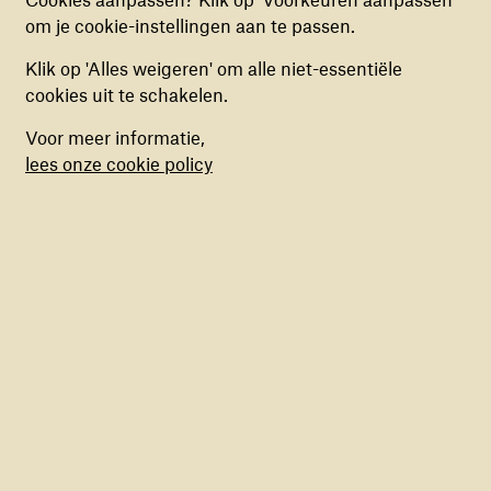
verbeteringen door te voeren. Deze cookies kun
om je cookie-instellingen aan te passen.
je in- of uitschakelen.
Klik op 'Alles weigeren' om alle niet-essentiële
MARKETING COOKIES
cookies uit te schakelen.
Deze cookies stellen ons in staat om een op
Voor meer informatie,
maat gemaakte inhoud aan te bieden op basis
lees onze cookie policy
van surfgedrag binnen de website. Deze
cookies kun je in- of uitschakelen.