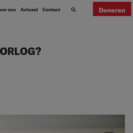
Doneren
Over ons
Actueel
Contact
OORLOG?