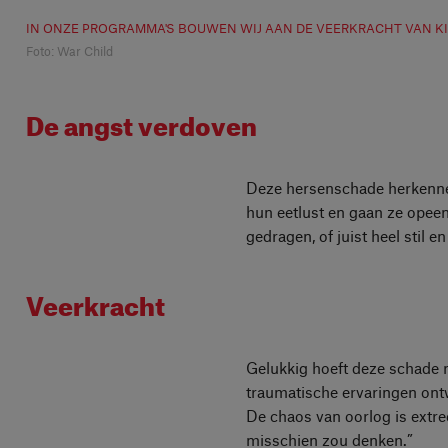
IN ONZE PROGRAMMA'S BOUWEN WIJ AAN DE VEERKRACHT VAN K
Foto: War Child
De angst verdoven
Deze hersenschade herkennen 
hun eetlust en gaan ze opeen
gedragen, of juist heel stil 
Veerkracht
Gelukkig hoeft deze schade n
traumatische ervaringen ontw
De chaos van oorlog is extre
misschien zou denken.”