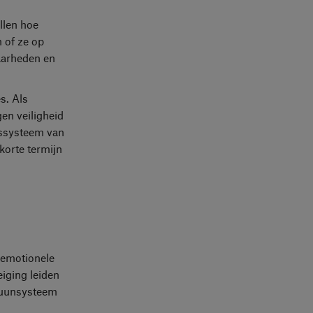
llen hoe
 of ze op
aarheden en
s. Als
en veiligheid
gssysteem van
orte termijn
e emotionele
iging leiden
mmuunsysteem