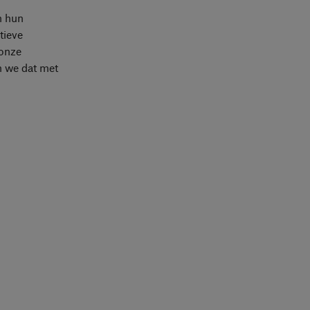
n hun
tieve
 onze
n we dat met