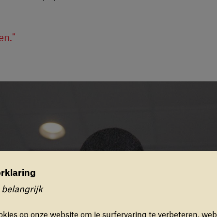
en."
rklaring
rkeuren
 belangrijk
ONELE COOKIES
kies zorgen ervoor dat de website naar behoren en veilig
kies op onze website om je surfervaring te verbeteren, web