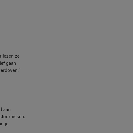
rliezen ze
ief gaan
verdoven."
ld aan
stoornissen.
n je