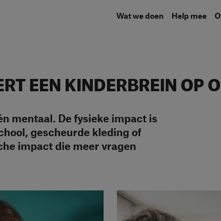
Wat we doen
Help mee
RT EEN KINDERBREIN OP 
 én mentaal. De fysieke impact is
chool, gescheurde kleding of
sche impact die meer vragen