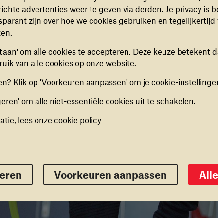
eze cookies kunnen niet uitgezet worden.
ichte advertenties weer te geven via derden. Je privacy is b
sparant zijn over hoe we cookies gebruiken en tegelijkertijd
ISCHE COOKIES
ten.
kies helpen ons begrijpen hoe bezoekers de website
estaan' om alle cookies te accepteren. Deze keuze betekent d
n, door (anoniem) gegevens te verzamelen, om zo
uik van alle cookies op onze website.
ingen door te voeren. Deze cookies kun je in- of
elen.
n? Klik op 'Voorkeuren aanpassen' om je cookie-instellinge
geren' om alle niet-essentiële cookies uit te schakelen.
ING COOKIES
kies stellen ons in staat om een op maat gemaakte inhoud
atie,
lees onze cookie policy
ieden op basis van surfgedrag binnen de website. Deze
kun je in- of uitschakelen.
eigeren
Voorkeuren opslaan
Alles 
geren
Voorkeuren aanpassen
All