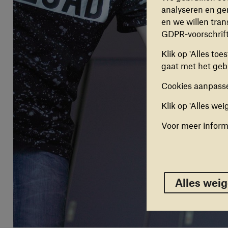
werkt. D
analyseren en ger
en we willen tran
ANALYT
GDPR-voorschrif
Deze coo
Klik op 'Alles to
gebruike
gaat met het gebr
verbeter
uitschak
Cookies aanpasse
Klik op 'Alles wei
MARKET
Deze coo
Voor meer inform
aan te b
cookies 
Alles w
Alles wei