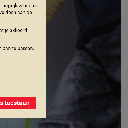
elangrijk voor ons
 voldoen aan de
at je akkoord
n aan te passen.
toestaan
es toestaan