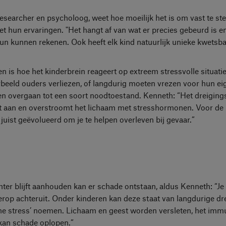
researcher en psycholoog, weet hoe moeilijk het is om vast te ste
hun ervaringen. "Het hangt af van wat er precies gebeurd is en
un kunnen rekenen. Ook heeft elk kind natuurlijk unieke kwetsb
 is hoe het kinderbrein reageert op extreem stressvolle situatie
beeld ouders verliezen, of langdurig moeten vrezen voor hun eig
en overgaan tot een soort noodtoestand. Kenneth: “Het dreigin
 aan en overstroomt het lichaam met stresshormonen. Voor de k
s juist geëvolueerd om je te helpen overleven bij gevaar.”
chter blijft aanhouden kan er schade ontstaan, aldus Kenneth: “J
rop achteruit. Onder kinderen kan deze staat van langdurige dre
che stress’ noemen. Lichaam en geest worden versleten, het i
 kan schade oplopen.”