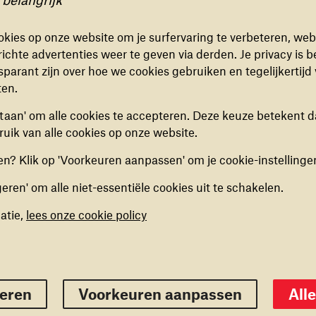
ONELE COOKIES
kies zorgen ervoor dat de website naar behoren en veilig
bescherming te bieden, zodat kinderen zich weer veilig kunnen 
kies op onze website om je surfervaring te verbeteren, web
eze cookies kunnen niet uitgezet worden.
herstel.
ichte advertenties weer te geven via derden. Je privacy is b
 uit Iran te herenigen met hun familie, samen met andere organis
sparant zijn over hoe we cookies gebruiken en tegelijkertijd
ISCHE COOKIES
ten.
inderen te ondersteunen binnen het rechtssysteem, om te voork
kies helpen ons begrijpen hoe bezoekers de website
estaan' om alle cookies te accepteren. Deze keuze betekent d
ustitie of om hen te helpen als dat tocht gebeurt.
n, door (anoniem) gegevens te verzamelen, om zo
uik van alle cookies op onze website.
n aan gezinnen die in de moeilijkste omstandigheden leven, zodat
ingen door te voeren. Deze cookies kun je in- of
oeften kunnen voorzien.
elen.
n? Klik op 'Voorkeuren aanpassen' om je cookie-instellinge
geren' om alle niet-essentiële cookies uit te schakelen.
ING COOKIES
kies stellen ons in staat om een op maat gemaakte inhoud
atie,
lees onze cookie policy
ieden op basis van surfgedrag binnen de website. Deze
kun je in- of uitschakelen.
eigeren
Voorkeuren opslaan
Alles 
geren
Voorkeuren aanpassen
All