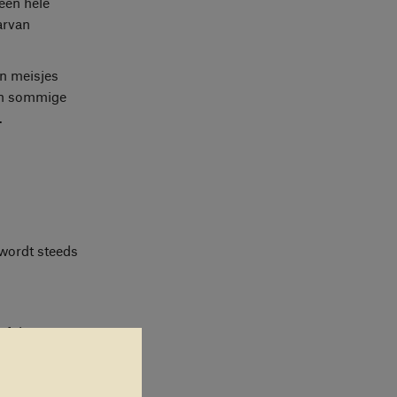
een hele
arvan
en meisjes
en sommige
.
wordt steeds
of droogte.
kunnen met
rwijs te