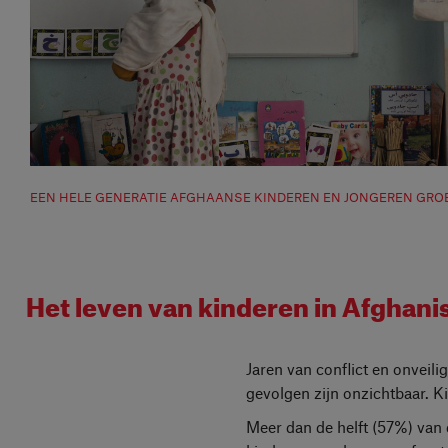
EEN HELE GENERATIE AFGHAANSE KINDEREN EN JONGEREN GROEI
Het leven van kinderen in Afghani
Jaren van conflict en onveil
gevolgen zijn onzichtbaar. K
Meer dan de helft (57%) van 