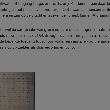
inkwater of toegang tot gezondheidszorg. Kinderen lopen daardo
tbuiting en het missen van onderwijs. Ook staan de mensenrechte
mensen zijn op de vlucht en zoeken veiligheid, binnen Afghanista
, terwijl de combinatie van groeiende armoede, honger en natuu
eeds moeilijker maakt. Ook droogte, overstromingen en aardbev
de beperkte toegang tot schoon water en sanitaire voorzieninge
sico op ziektes als diarree, tyfus en polio.