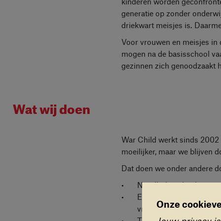
kinderen worden geconfrontee
generatie op zonder onderwij
driekwart meisjes is. Daarm
Voor vrouwen en meisjes in d
mogen na de basisschool va
gezinnen zich genoodzaakt hun
Wat wij doen
War Child werkt sinds 2002 
moeilijker, maar we blijven 
Dat doen we onder andere d
Noodhulp te bieden aan 
Een War Child-hulplijn 
Onze cookieve
Cookievoo
vragen over kinderrecht
Jouw privacy is
Toegang tot onderwijs te