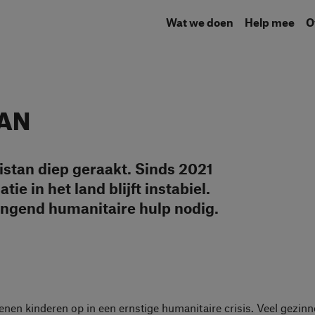
Wat we doen
Help mee
AN
istan diep geraakt. Sinds 2021
ie in het land blijft instabiel.
ngend humanitaire hulp nodig.
enen kinderen op in een ernstige humanitaire crisis. Veel gezin