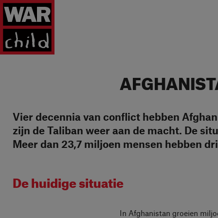
Ga naar homepage
AFGHANIST
Vier decennia van conflict hebben Afghan
zijn de Taliban weer aan de macht. De situat
Meer dan 23,7 miljoen mensen hebben dri
De huidige situatie
In Afghanistan groeien miljo