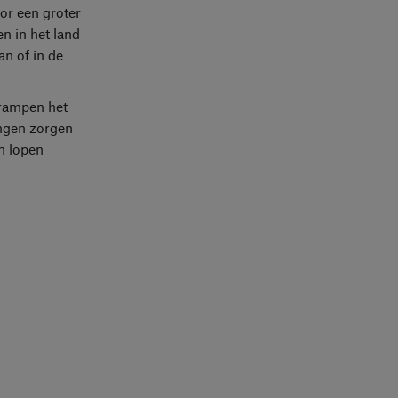
or een groter
n in het land
n of in de
rrampen het
ingen zorgen
n lopen