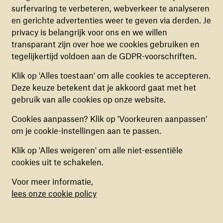
surfervaring te verbeteren, webverkeer te analyseren
FUNCTIONELE COOKIES
Help met jouw nalatenschap kinderen in
en gerichte advertenties weer te geven via derden. Je
Deze cookies zorgen ervoor dat de website naar
conflictgebieden bouwen aan een toekomst in vrede.
privacy is belangrijk voor ons en we willen
behoren en veilig werkt. Deze cookies kunnen
Want ook als je er niet meer bent kun je kinderen
transparant zijn over hoe we cookies gebruiken en
niet uitgezet worden.
steunen. Deze steun kunnen kinderen goed kunnen
tegelijkertijd voldoen aan de GDPR-voorschriften.
gebruiken, want opgroeien met geweld is niet niks.
Gelukkig zijn kinderen enorm veerkrachtig. Met de
ANALYTISCHE COOKIES
Klik op 'Alles toestaan' om alle cookies te accepteren.
juiste hulp zijn kinderen sterker dan oorlog. Help ons
Deze cookies helpen ons begrijpen hoe
Deze keuze betekent dat je akkoord gaat met het
deze steun te geven.
Stel je testament op met War
bezoekers de website gebruiken, door
gebruik van alle cookies op onze website.
Child erin
en laat hiermee iets heel bijzonders na.
(anoniem) gegevens te verzamelen, om zo
Cookies aanpassen? Klik op 'Voorkeuren aanpassen'
verbeteringen door te voeren. Deze cookies kun
om je cookie-instellingen aan te passen.
je in- of uitschakelen.
Klik op 'Alles weigeren' om alle niet-essentiële
MARKETING COOKIES
cookies uit te schakelen.
Deze cookies stellen ons in staat om een op
Voor meer informatie,
maat gemaakte inhoud aan te bieden op basis
lees onze cookie policy
van surfgedrag binnen de website. Deze
cookies kun je in- of uitschakelen.