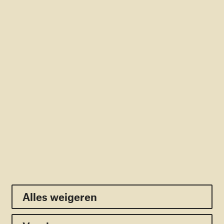
Rekening: NL56RABO0166366366
RSIN: 805309329
Direct naar
Doneren
Contact
Pers
Veelgestelde vragen
Nieuwsbrief
Volg ons:
Facebook
Twitter
Youtube
Linkedin
Instagram
Alles weigeren
Alles weigeren