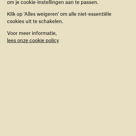
01/03
om je cookie-instellingen aan te passen.
je in- of uitschakelen.
Klik op 'Alles weigeren' om alle niet-essentiële
MARKETING COOKIES
cookies uit te schakelen.
Deze cookies stellen ons in staat om een op
Voor meer informatie,
maat gemaakte inhoud aan te bieden op basis
lees onze cookie policy
van surfgedrag binnen de website. Deze
cookies kun je in- of uitschakelen.
OEKRAÏENSE VOETBALLEGENDE ANDRIY
SHEVCHENKO BEZOCHT AFGELOPEN JAAR EEN
TEAMUP PROGRAMMA IN POLEN
Adam Nurkiewicz
De kracht van sport
Sean Fitzpatrick, voorzitter van
Laureus Sport for
Good
: "Ik wil het TeamUp team en partners feliciteren