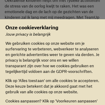
Oekraïense kinderen helpt om met fysieke activiteiten
de stress van de oorlog kwijt te raken. Het was een
emotionele dag en de lach op de gezichten van de
kinderen zal ik lang met mij meedragen. Met TeamUp
op het podium wordt duidelijk onderstreept wat sport
Onze cookieverklaring
kan betekenen in ons leven. Het is ook een bewijs van
Jouw privacy is belangrijk
wat onze eerste beschermheer Nelson Mandela zei:
Cookievoorkeuren
sport biedt kansen om de wereld te veranderen."
We gebruiken cookies op onze website om je
surfervaring te verbeteren, webverkeer te analyseren
FUNCTIONELE COOKIES
en gerichte advertenties weer te geven via derden. Je
Deze cookies zorgen ervoor dat de website naar
“Jonge mensen toegang geven tot een
privacy is belangrijk voor ons en we willen
behoren en veilig werkt. Deze cookies kunnen
veilige en inclusieve plek is een belangrijke
transparant zijn over hoe we cookies gebruiken en
niet uitgezet worden.
doelstelling voor Laureus Sport for Good.
tegelijkertijd voldoen aan de GDPR-voorschriften.
Wat TeamUp doet, is een schitterend
ANALYTISCHE COOKIES
Klik op 'Alles toestaan' om alle cookies te accepteren.
voorbeeld hiervan"
Deze cookies helpen ons begrijpen hoe
Deze keuze betekent dat je akkoord gaat met het
Sean Fitzpatrick, voorzitter van Laureus Sport for Good
bezoekers de website gebruiken, door
gebruik van alle cookies op onze website.
(anoniem) gegevens te verzamelen, om zo
Cookies aanpassen? Klik op 'Voorkeuren aanpassen'
verbeteringen door te voeren. Deze cookies kun