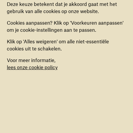
Deze cookies helpen ons begrijpen hoe
Deze keuze betekent dat je akkoord gaat met het
Europa
17 januari 2023
bezoekers de website gebruiken, door
gebruik van alle cookies op onze website.
Lees meer
(anoniem) gegevens te verzamelen, om zo
Cookies aanpassen? Klik op 'Voorkeuren aanpassen'
verbeteringen door te voeren. Deze cookies kun
om je cookie-instellingen aan te passen.
je in- of uitschakelen.
Klik op 'Alles weigeren' om alle niet-essentiële
Aantal kinderen in
MARKETING COOKIES
cookies uit te schakelen.
Deze cookies stellen ons in staat om een op
oorlog blijft stijgen
Voor meer informatie,
maat gemaakte inhoud aan te bieden op basis
lees onze cookie policy
Algemeen
van surfgedrag binnen de website. Deze
9 januari 2023
cookies kun je in- of uitschakelen.
Lees meer
Onderwijsapp helpt
kinderen in
Oekraïense