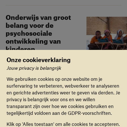
Onderwijs van groot
belang voor de
psychosociale
ontwikkeling van
kinderen
Programma's
24 januari 2023
Onze cookieverklaring
Lees meer
Jouw privacy is belangrijk
Cookievoorkeuren
We gebruiken cookies op onze website om je
surfervaring te verbeteren, webverkeer te analyseren
FUNCTIONELE COOKIES
en gerichte advertenties weer te geven via derden. Je
Deze cookies zorgen ervoor dat de website naar
Zangeres Katie Koss
privacy is belangrijk voor ons en we willen
behoren en veilig werkt. Deze cookies kunnen
vertelt over de kracht
transparant zijn over hoe we cookies gebruiken en
niet uitgezet worden.
van muziek tijdens
tegelijkertijd voldoen aan de GDPR-voorschriften.
Eurosonic Noorderslag
ANALYTISCHE COOKIES
Klik op 'Alles toestaan' om alle cookies te accepteren.