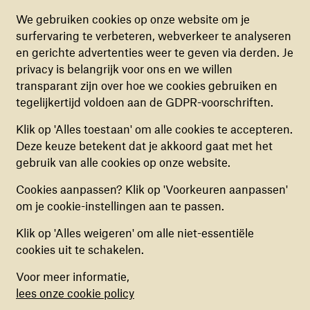
We gebruiken cookies op onze website om je
Kleinkind van de kolonel
surfervaring te verbeteren, webverkeer te analyseren
FUNCTIONELE COOKIES
en gerichte advertenties weer te geven via derden. Je
Deze cookies zorgen ervoor dat de website naar
privacy is belangrijk voor ons en we willen
behoren en veilig werkt. Deze cookies kunnen
De afstand die Hans als historicus vanuit Nederland
transparant zijn over hoe we cookies gebruiken en
niet uitgezet worden.
had ervaren, verdween. “Ik veranderde opeens in het
tegelijkertijd voldoen aan de GDPR-voorschriften.
kleinkind van de eindverantwoordelijke kolonel. De
ANALYTISCHE COOKIES
nabijheid van de oorlog overviel mij. Opeens stond ik
Klik op 'Alles toestaan' om alle cookies te accepteren.
Deze cookies helpen ons begrijpen hoe
er bovenop. Op de kuilen waar mensen in hebben
Deze keuze betekent dat je akkoord gaat met het
bezoekers de website gebruiken, door
gelegen, en ik stond er met mijn bek vol tanden. De
gebruik van alle cookies op onze website.
(anoniem) gegevens te verzamelen, om zo
realiteit van geweld. Het was verblindend.”
Cookies aanpassen? Klik op 'Voorkeuren aanpassen'
verbeteringen door te voeren. Deze cookies kun
“De kans dat mijn opa niet wist van de
om je cookie-instellingen aan te passen.
je in- of uitschakelen.
oorlogsmisdaden is minimaal. De Tijgerbrigade die hij
leidde was zo’n 12.000 man groot. Wat zijn troepen
Klik op 'Alles weigeren' om alle niet-essentiële
MARKETING COOKIES
gedaan hebben is echt geen kattenpis. Vier jaar
cookies uit te schakelen.
Deze cookies stellen ons in staat om een op
oorlog, waarin 200.000 mensen voor niks zijn
Voor meer informatie,
maat gemaakte inhoud aan te bieden op basis
omgekomen. Niet echt iemand om van te houden…
lees onze cookie policy
van surfgedrag binnen de website. Deze
Maar die kolonel was óók mijn opa, de man die samen