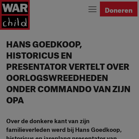
Ga naar homepage
Doneren
HANS GOEDKOOP,
HISTORICUS EN
PRESENTATOR VERTELT OVER
OORLOGSWREEDHEDEN
ONDER COMMANDO VAN ZIJN
OPA
Over de donkere kant van zijn
familieverleden werd bij Hans Goedkoop,
historicus en jarenlang presentator van