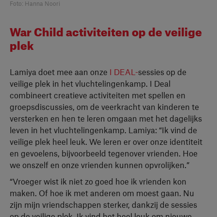
Foto: Hanna Noori
War Child activiteiten op de veilige
plek
Lamiya doet mee aan onze
I DEAL-
sessies op de
veilige plek in het vluchtelingenkamp. I Deal
combineert creatieve activiteiten met spellen en
groepsdiscussies, om de veerkracht van kinderen te
versterken en hen te leren omgaan met het dagelijks
leven in het vluchtelingenkamp. Lamiya: “Ik vind de
veilige plek heel leuk. We leren er over onze identiteit
en gevoelens, bijvoorbeeld tegenover vrienden. Hoe
we onszelf en onze vrienden kunnen opvrolijken.”
“Vroeger wist ik niet zo goed hoe ik vrienden kon
maken. Of hoe ik met anderen om moest gaan. Nu
zijn mijn vriendschappen sterker, dankzij de sessies
op de veilige plek. Ik vind het heel leuk om nieuwe