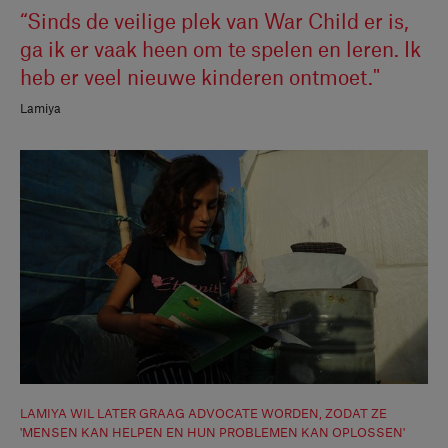
“Sinds de veilige plek van War Child er is,
ga ik er vaak heen om te spelen en leren. Ik
heb er veel nieuwe kinderen ontmoet."
Lamiya
LAMIYA WIL LATER GRAAG ADVOCATE WORDEN, ZODAT ZE
'MENSEN KAN HELPEN EN HUN PROBLEMEN KAN OPLOSSEN'