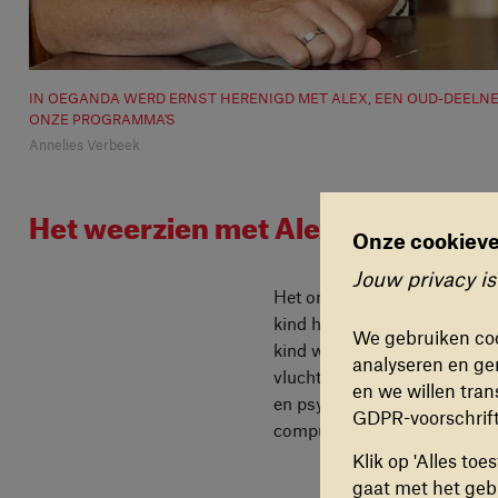
IN OEGANDA WERD ERNST HERENIGD MET ALEX, EEN OUD-DEELN
ONZE PROGRAMMA'S
Annelies Verbeek
Het weerzien met Alex
Onze cookieve
Cookievoo
Jouw privacy is
FUNCTI
Het onthaal in Oeganda was bi
Deze coo
kind heeft hij meegedaan aa
We gebruiken coo
werkt. D
kind werd Alex ontvoerd door
analyseren en ger
vluchtelingenkamp waar Erns
en we willen tran
en psychosociale ondersteuni
ANALYT
GDPR-voorschrif
computers.” Nu runt hij zij
Deze coo
Klik op 'Alles to
gebruike
gaat met het gebr
verbeter