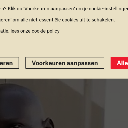
elen.
e rit gekregen. Hun verhalen over hoop en
n? Klik op 'Voorkeuren aanpassen' om je cookie-instellinge
geren' om alle niet-essentiële cookies uit te schakelen.
ING COOKIES
kies stellen ons in staat om een op maat gemaakte inhoud
atie,
lees onze cookie policy
ieden op basis van surfgedrag binnen de website. Deze
kun je in- of uitschakelen.
eigeren
Voorkeuren opslaan
Alles 
geren
Voorkeuren aanpassen
All