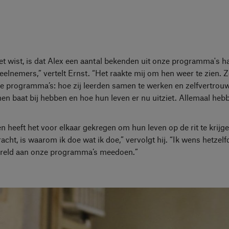
et wist, is dat Alex een aantal bekenden uit onze programma's h
nemers,” vertelt Ernst. “Het raakte mij om hen weer te zien. Z
e programma’s: hoe zij leerden samen te werken en zelfvertrou
en baat bij hebben en hoe hun leven er nu uitziet. Allemaal heb
heeft het voor elkaar gekregen om hun leven op de rit te krijg
cht, is waarom ik doe wat ik doe,” vervolgt hij. “Ik wens hetzelf
wereld aan onze programma’s meedoen.”