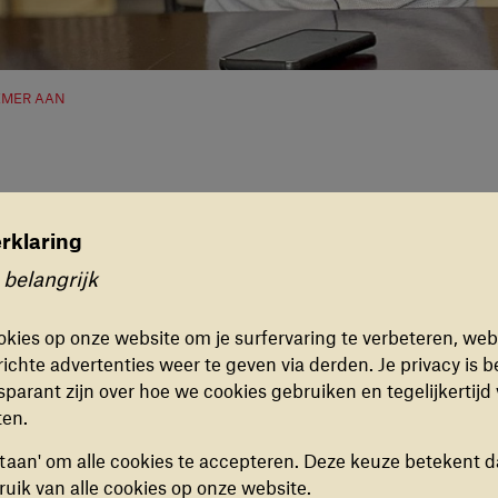
EMER AAN
rklaring
rkeuren
 belangrijk
ONELE COOKIES
jzonder. Ernst: “Ik wist dat Alex er zou zijn. Alex is een oud-d
kies zorgen ervoor dat de website naar behoren en veilig
n onze programma’s. Ik heb jaren geleden persoonlijk met hem g
kies op onze website om je surfervaring te verbeteren, web
eze cookies kunnen niet uitgezet worden.
 het Verzetsleger van de Heer. Hij ontsnapte en kwam terecht in
ichte advertenties weer te geven via derden. Je privacy is b
t met War Child activiteiten organiseerde. “Bij ons kreeg Alex
sparant zijn over hoe we cookies gebruiken en tegelijkertijd
ng. Hij volgde onze ICT-programma’s en een jaar lang leerde hij
ISCHE COOKIES
ten.
n eigen ICT-centrum in Barr, Noord-Oeganda.
kies helpen ons begrijpen hoe bezoekers de website
estaan' om alle cookies te accepteren. Deze keuze betekent d
n, door (anoniem) gegevens te verzamelen, om zo
uik van alle cookies op onze website.
ingen door te voeren. Deze cookies kun je in- of