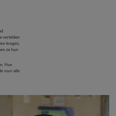
ad
e vertelden
wen kregen,
ben ze hun
en. Hun
de voor alle