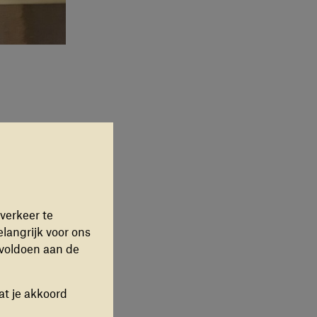
eelnemer – als
ewerkt.” Als
verkeer te
 het
elangrijk voor ons
 bescherming
 voldoen aan de
 alles over
at je akkoord