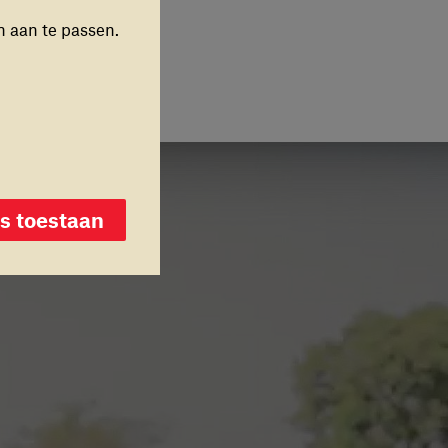
n aan te passen.
toestaan
es toestaan