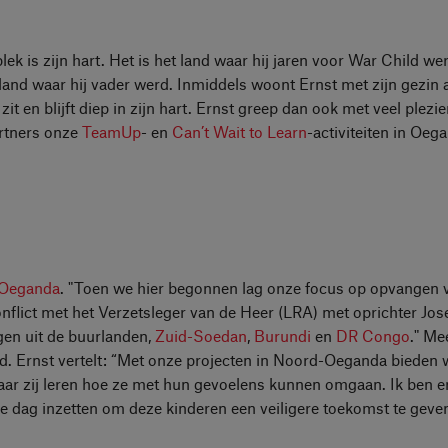
ek is zijn hart. Het is het land waar hij jaren voor War Child wer
land waar hij vader werd. Inmiddels woont Ernst met zijn gezin 
t en blijft diep in zijn hart. Ernst greep dan ook met veel plezi
rtners onze
TeamUp
- en
Can’t Wait to Learn
-activiteiten in Oeg
Oeganda
. "Toen we hier begonnen lag onze focus op opvangen 
nflict met het Verzetsleger van de Heer (LRA) met oprichter Jo
ngen uit de buurlanden,
Zuid-Soedan
,
Burundi
en
DR Congo
." M
nd. Ernst vertelt: “Met onze projecten in Noord-Oeganda bieden 
aar zij leren hoe ze met hun gevoelens kunnen omgaan. Ik ben e
lke dag inzetten om deze kinderen een veiligere toekomst te geven