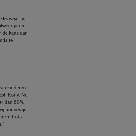
kte, waar hij
alweer jaren
er de kans aan
anda te
van kinderen
seph Kony. Nu
eer dan 60%
wij onderwijs
norm trots
.”