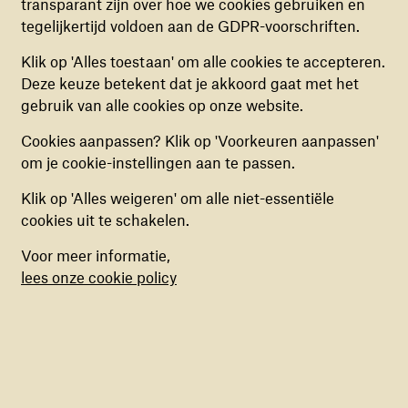
transparant zijn over hoe we cookies gebruiken en
niet uitgezet worden.
van hun familie gescheiden kinderen geteld aan de
tegelijkertijd voldoen aan de GDPR-voorschriften.
grens en in transitcentra. Deze kinderen lopen
ernstige risico's, zoals rekrutering voor gewapende
ANALYTISCHE COOKIES
Klik op 'Alles toestaan' om alle cookies te accepteren.
groepen, uithuwelijking op jonge leeftijd en
Deze cookies helpen ons begrijpen hoe
Deze keuze betekent dat je akkoord gaat met het
dwangarbeid. Ze hebben hierdoor last van ernstige
bezoekers de website gebruiken, door
gebruik van alle cookies op onze website.
psychosociale problemen, waaronder angst, stress, en
(anoniem) gegevens te verzamelen, om zo
het verlies van hoop op een betere toekomst.
Cookies aanpassen? Klik op 'Voorkeuren aanpassen'
verbeteringen door te voeren. Deze cookies kun
om je cookie-instellingen aan te passen.
je in- of uitschakelen.
“Het was een heel moeilijke situatie. Maar
Klik op 'Alles weigeren' om alle niet-essentiële
MARKETING COOKIES
cookies uit te schakelen.
welke optie had ik? Ik moest me zien te
Deze cookies stellen ons in staat om een op
redden. Ik reisde met mijn broer, maar ook
Voor meer informatie,
maat gemaakte inhoud aan te bieden op basis
met andere alleenstaande kinderen die ik
lees onze cookie policy
van surfgedrag binnen de website. Deze
onderweg tegenkwam. Het was mijn taak
cookies kun je in- of uitschakelen.
om hen te beschermen."
Nyakuma (22) uit Zuid-Soedan