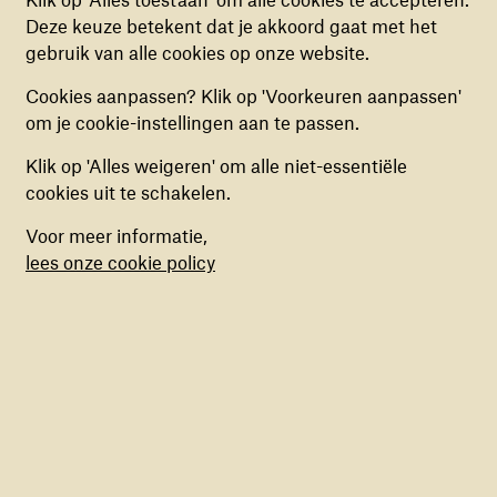
Deze cookies helpen ons begrijpen hoe
Deze keuze betekent dat je akkoord gaat met het
bezoekers de website gebruiken, door
gebruik van alle cookies op onze website.
(anoniem) gegevens te verzamelen, om zo
Cookies aanpassen? Klik op 'Voorkeuren aanpassen'
verbeteringen door te voeren. Deze cookies kun
om je cookie-instellingen aan te passen.
je in- of uitschakelen.
Klik op 'Alles weigeren' om alle niet-essentiële
MEER DAN 350 KINDEREN
VOOR DE START GAF DE
MARKETING COOKIES
cookies uit te schakelen.
AAN HET RENNEN VOOR
BURGEMEESTER VAN
Deze cookies stellen ons in staat om een op
WAR CHILD!
LANDSMEER EEN PEPTALK
Voor meer informatie,
AAN ALLE KINDEREN,
maat gemaakte inhoud aan te bieden op basis
Foto: Vijay Slager
SAMEN MET ONZE
lees onze cookie policy
van surfgedrag binnen de website. Deze
DIRECTEUR ERNST SUUR
cookies kun je in- of uitschakelen.
EN AMBASSADEUR QUINTY
MISIEDJAN
Foto: Vijay Slager
Het resultaat mag er zijn