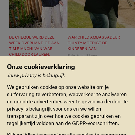
DE CHEQUE WERD DEZE
WAR CHILD AMBASSADEUR
WEEK OVERHANDIGD AAN
QUINTY MOEDIGT DE
TIM BIANCHI VAN WAR
KINDEREN AAN.
CHILD DOOR LAUREN,
Foto: Vijay Slager
GUUSJE EN PATIL VAN
Onze cookieverklaring
BASISSCHOOL DE STAP.
Jouw privacy is belangrijk
Cookievoorkeuren
We gebruiken cookies op onze website om je
surfervaring te verbeteren, webverkeer te analyseren
FUNCTIONELE COOKIES
en gerichte advertenties weer te geven via derden. Je
Deze cookies zorgen ervoor dat de website naar
privacy is belangrijk voor ons en we willen
behoren en veilig werkt. Deze cookies kunnen
transparant zijn over hoe we cookies gebruiken en
niet uitgezet worden.
tegelijkertijd voldoen aan de GDPR-voorschriften.
ANALYTISCHE COOKIES
Klik op 'Alles toestaan' om alle cookies te accepteren.