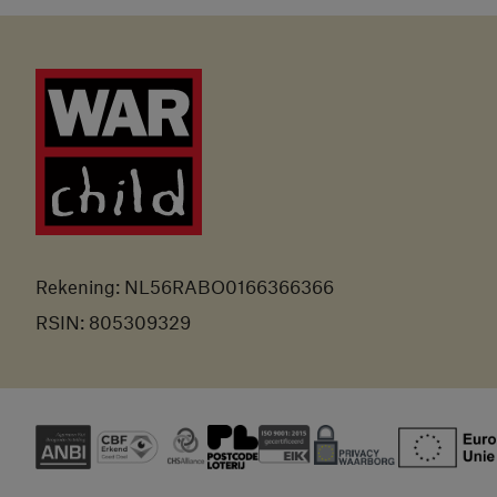
Rekening: NL56RABO0166366366
RSIN: 805309329
ANBI
CBF Erkend
CHS Alliance
Nationale Postcode Loterij
ISO gecertificeerd
Privacy Waarborg
Europese Un