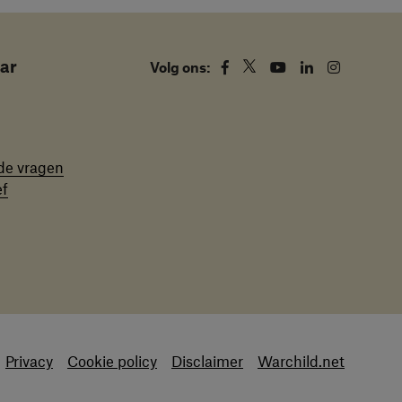
aar
Facebook
Twitter
Youtube
Linkedin
Instagram
Volg ons:
de vragen
ef
Privacy
Cookie policy
Disclaimer
Warchild.net