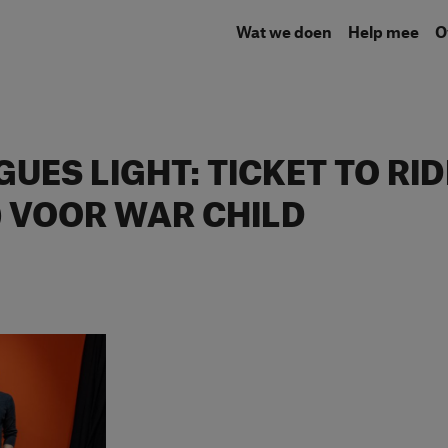
Wat we doen
Help mee
UES LIGHT: TICKET TO RIDE
) VOOR WAR CHILD