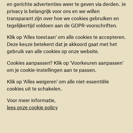
expressievormen beleven jouw leerlingen hoe
en gerichte advertenties weer te geven via derden. Je
Deze cookies zorgen ervoor dat de website naar
kinderen in oorlog weer plezier kunnen maken, hun
privacy is belangrijk voor ons en we willen
behoren en veilig werkt. Deze cookies kunnen
gevoelens kunnen uiten in verbinding met de ander,
transparant zijn over hoe we cookies gebruiken en
niet uitgezet worden.
zelfvertrouwen ontwikkelen en weer durven dromen
tegelijkertijd voldoen aan de GDPR-voorschriften.
over hun toekomst. Door leerlingen dit zélf te laten
ANALYTISCHE COOKIES
Klik op 'Alles toestaan' om alle cookies te accepteren.
ervaren, ontdekken zij het belang van het werk van
Deze cookies helpen ons begrijpen hoe
Deze keuze betekent dat je akkoord gaat met het
War Child - en raken ze nog gemotiveerder om samen
bezoekers de website gebruiken, door
gebruik van alle cookies op onze website.
een verschil te maken voor leeftijdsgenoten in oorlog.
(anoniem) gegevens te verzamelen, om zo
Cookies aanpassen? Klik op 'Voorkeuren aanpassen'
verbeteringen door te voeren. Deze cookies kun
om je cookie-instellingen aan te passen.
je in- of uitschakelen.
Lees meer over de lessen
Klik op 'Alles weigeren' om alle niet-essentiële
MARKETING COOKIES
cookies uit te schakelen.
Deze cookies stellen ons in staat om een op
Voor meer informatie,
“Tijdens het sporten kan een kind gewoon
maat gemaakte inhoud aan te bieden op basis
lees onze cookie policy
van surfgedrag binnen de website. Deze
kind zijn. Het kan letterlijk en figuurlijk een
cookies kun je in- of uitschakelen.
uitweg uit de ellende zijn. Alles is
mogelijk."