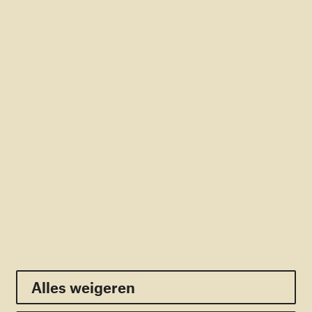
Rekening: NL56RABO0166366366
RSIN: 805309329
Direct naar
Doneren
Contact
Pers
Veelgestelde vragen
Nieuwsbrief
Volg ons:
Facebook
Twitter
Youtube
Linkedin
Instagram
Alles weigeren
Alles weigeren