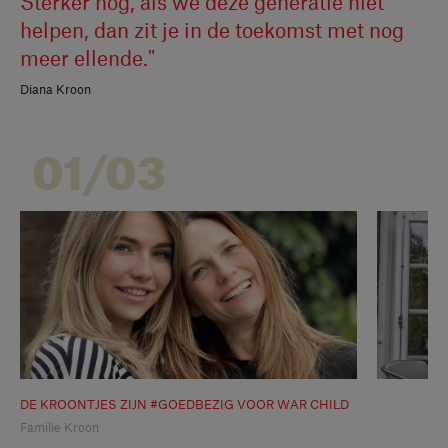
Sterker nog, als we deze generatie niet
helpen, dan zit je in de toekomst met nog
meer ellende."
Diana Kroon
01/03
DE KROONTJES ZIJN #GOEDBEZIG VOOR WAR CHILD
Familie Kroon