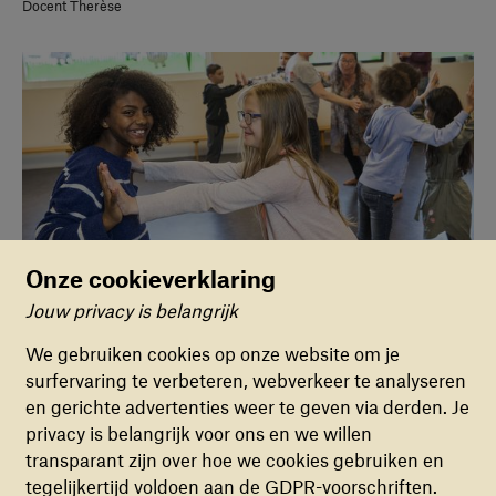
Docent Therèse
Onze cookieverklaring
Jouw privacy is belangrijk
Cookievoorkeuren
KINDEREN HEBBEN PLEZIER EN LEREN HOE ZE ELKAARS
We gebruiken cookies op onze website om je
EMOTIES HERKENNEN EN EROP KUNNEN REAGEREN
surfervaring te verbeteren, webverkeer te analyseren
FUNCTIONELE COOKIES
Foto: Arie Kievit
en gerichte advertenties weer te geven via derden. Je
Deze cookies zorgen ervoor dat de website naar
privacy is belangrijk voor ons en we willen
behoren en veilig werkt. Deze cookies kunnen
Kinderen handvatten geven
transparant zijn over hoe we cookies gebruiken en
niet uitgezet worden.
tegelijkertijd voldoen aan de GDPR-voorschriften.