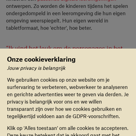
ontwerpen. Zo worden de kinderen tijdens het spelen
ondergedompeld in een leeromgeving die hun eigen
omgeving weerspiegelt. Hun eigen wereld in
tabletformaat, hoe 'echter', hoe beter.
“Ik vind het leuk om de personages in het
spel te helpen, net als in het dagelijks
Onze cookieverklaring
leven."
Jouw privacy is belangrijk
Cookievoorkeuren
Een leerling in het vluchtelingenkamp Zarqa
We gebruiken cookies op onze website om je
surfervaring te verbeteren, webverkeer te analyseren
FUNCTIONELE COOKIES
en gerichte advertenties weer te geven via derden. Je
Deze cookies zorgen ervoor dat de website naar
privacy is belangrijk voor ons en we willen
behoren en veilig werkt. Deze cookies kunnen
transparant zijn over hoe we cookies gebruiken en
niet uitgezet worden.
tegelijkertijd voldoen aan de GDPR-voorschriften.
Dankzij CWTL krijgen ruim 2000
ANALYTISCHE COOKIES
Klik op 'Alles toestaan' om alle cookies te accepteren.
kinderen lees- en rekenlessen in
Deze cookies helpen ons begrijpen hoe
Deze keuze betekent dat je akkoord gaat met het