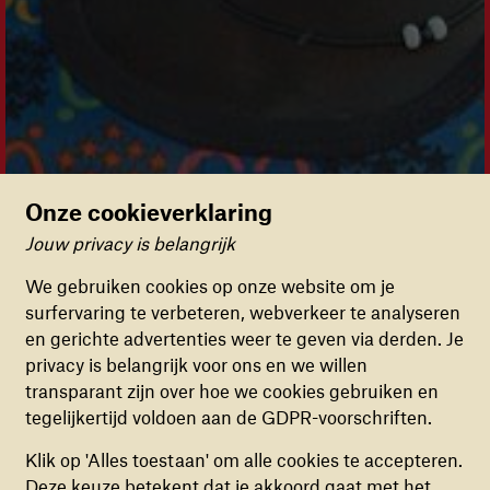
Onze cookieverklaring
Jouw privacy is belangrijk
Cookievoorkeuren
We gebruiken cookies op onze website om je
surfervaring te verbeteren, webverkeer te analyseren
FUNCTIONELE COOKIES
en gerichte advertenties weer te geven via derden. Je
Deze cookies zorgen ervoor dat de website naar
privacy is belangrijk voor ons en we willen
behoren en veilig werkt. Deze cookies kunnen
transparant zijn over hoe we cookies gebruiken en
niet uitgezet worden.
tegelijkertijd voldoen aan de GDPR-voorschriften.
ANALYTISCHE COOKIES
Klik op 'Alles toestaan' om alle cookies te accepteren.
Deze cookies helpen ons begrijpen hoe
Deze keuze betekent dat je akkoord gaat met het