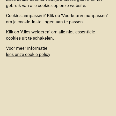
bezoekers de website gebruiken, door
gebruik van alle cookies op onze website.
(anoniem) gegevens te verzamelen, om zo
Cookies aanpassen? Klik op 'Voorkeuren aanpassen'
verbeteringen door te voeren. Deze cookies kun
om je cookie-instellingen aan te passen.
je in- of uitschakelen.
Klik op 'Alles weigeren' om alle niet-essentiële
MARKETING COOKIES
cookies uit te schakelen.
Deze cookies stellen ons in staat om een op
Voor meer informatie,
maat gemaakte inhoud aan te bieden op basis
lees onze cookie policy
van surfgedrag binnen de website. Deze
cookies kun je in- of uitschakelen.