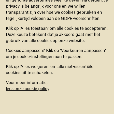
gemeenschappen te optimaliseren en te uit te
privacy is belangrijk voor ons en we willen
behoren en veilig werkt. Deze cookies kunnen
breiden. Door onze krachten te bundelen kunnen we
transparant zijn over hoe we cookies gebruiken en
niet uitgezet worden.
meer kinderen op meer plaatsen bereiken met
tegelijkertijd voldoen aan de GDPR-voorschriften.
bewezen steun – zelfs met zeer beperkte middelen."
ANALYTISCHE COOKIES
Klik op 'Alles toestaan' om alle cookies te accepteren.
Deze cookies helpen ons begrijpen hoe
Deze keuze betekent dat je akkoord gaat met het
Wat hoop je uit jouw verdere
bezoekers de website gebruiken, door
gebruik van alle cookies op onze website.
samenwerking met King's College
(anoniem) gegevens te verzamelen, om zo
Cookies aanpassen? Klik op 'Voorkeuren aanpassen'
te halen?
verbeteringen door te voeren. Deze cookies kun
om je cookie-instellingen aan te passen.
je in- of uitschakelen.
Klik op 'Alles weigeren' om alle niet-essentiële
"Door mijn positie aan het King's College London kan
MARKETING COOKIES
cookies uit te schakelen.
War Child samenwerken met andere academici. Zo
Deze cookies stellen ons in staat om een op
wisselen we kennis uit en doen we gezamenlijk
Voor meer informatie,
maat gemaakte inhoud aan te bieden op basis
onderzoek naar psychosociale in conflictgebieden
lees onze cookie policy
van surfgedrag binnen de website. Deze
over de hele wereld. Om je een voorbeeld te geven:
cookies kun je in- of uitschakelen.
vorig jaar hebben wij samen door steekproefsgewijs
onderzoek kunnen aantonen dat onze interventie voor
ouders en/of verzorgers hun stressniveau