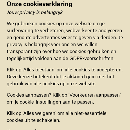
Onze cookieverklaring
Jouw privacy is belangrijk
Met de recente val van het regime van president
Cookievoorkeuren
Assad is Syrië toegankelijker geworden voor ons. Dit
We gebruiken cookies op onze website om je
geeft ook een extra sprankje hoop voor de kinderen in
surfervaring te verbeteren, webverkeer te analyseren
FUNCTIONELE COOKIES
Syrië. Het biedt nieuwe mogelijkheden om onze
en gerichte advertenties weer te geven via derden. Je
Deze cookies zorgen ervoor dat de website naar
hulpverlening uit te breiden naar Damascus, Aleppo
privacy is belangrijk voor ons en we willen
behoren en veilig werkt. Deze cookies kunnen
en andere gebieden waar kinderen nog steeds in
transparant zijn over hoe we cookies gebruiken en
niet uitgezet worden.
grote nood verkeren.
tegelijkertijd voldoen aan de GDPR-voorschriften.
War Child is nu actief op meer dan dertig locaties,
ANALYTISCHE COOKIES
Klik op 'Alles toestaan' om alle cookies te accepteren.
vooral in vluchtelingenkampen, en heeft besloten om
Deze cookies helpen ons begrijpen hoe
Deze keuze betekent dat je akkoord gaat met het
haar hulp op te schalen. Het doel is om meer kinderen
bezoekers de website gebruiken, door
gebruik van alle cookies op onze website.
te bereiken en hen toegang te bieden tot onze
(anoniem) gegevens te verzamelen, om zo
mentale ondersteuning, onderwijs en toe te zien op
Cookies aanpassen? Klik op 'Voorkeuren aanpassen'
verbeteringen door te voeren. Deze cookies kun
kinderrechten.
om je cookie-instellingen aan te passen.
je in- of uitschakelen.
Klik op 'Alles weigeren' om alle niet-essentiële
De nood blijft hoog
MARKETING COOKIES
cookies uit te schakelen.
Deze cookies stellen ons in staat om een op