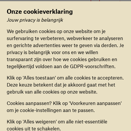
gaan we ervoor om een enorm bedrag op te
halen voor War Child!"
Onze cookieverklaring
Jouw privacy is belangrijk
Guus Meeuwis
Cookievoorkeuren
We gebruiken cookies op onze website om je
surfervaring te verbeteren, webverkeer te analyseren
FUNCTIONELE COOKIES
en gerichte advertenties weer te geven via derden. Je
Deze cookies zorgen ervoor dat de website naar
privacy is belangrijk voor ons en we willen
behoren en veilig werkt. Deze cookies kunnen
transparant zijn over hoe we cookies gebruiken en
niet uitgezet worden.
tegelijkertijd voldoen aan de GDPR-voorschriften.
ANALYTISCHE COOKIES
The Streamers voor War Child is gratis
Klik op 'Alles toestaan' om alle cookies te accepteren.
Deze cookies helpen ons begrijpen hoe
te volgen via een livestream
Deze keuze betekent dat je akkoord gaat met het
bezoekers de website gebruiken, door
gebruik van alle cookies op onze website.
Bekijk video
(anoniem) gegevens te verzamelen, om zo
Cookies aanpassen? Klik op 'Voorkeuren aanpassen'
verbeteringen door te voeren. Deze cookies kun
om je cookie-instellingen aan te passen.
je in- of uitschakelen.
Steun is harder nodig dan ooit
Klik op 'Alles weigeren' om alle niet-essentiële
MARKETING COOKIES
cookies uit te schakelen.