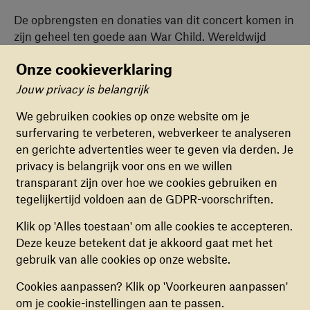
De opbrengsten en donaties van dit concert komen in
zijn geheel ten goede aan War Child. Wereldwijd
groeien er bijna 230 miljoen kinderen op in oorlog en
Onze cookieverklaring
geweld. Zij voelen zich onveilig, zijn angstig, agressief
of durven geen contact te maken. War Child biedt
Jouw privacy is belangrijk
Cookievoorkeuren
hen psychosociale steun, bescherming en onderwijs.
We gebruiken cookies op onze website om je
Wereldwijd. Met muziek, sport en spel helpt War
surfervaring te verbeteren, webverkeer te analyseren
FUNCTIONELE COOKIES
Child kinderen hun heftige ervaringen te verwerken.
en gerichte advertenties weer te geven via derden. Je
Deze cookies zorgen ervoor dat de website naar
Zo krijgen ze het vertrouwen in zichzelf en anderen
privacy is belangrijk voor ons en we willen
behoren en veilig werkt. Deze cookies kunnen
terug. Dat is van groot belang. Want een kind hoort
transparant zijn over hoe we cookies gebruiken en
niet uitgezet worden.
niet thuis in oorlog. Nooit.
tegelijkertijd voldoen aan de GDPR-voorschriften.
ANALYTISCHE COOKIES
Klik op 'Alles toestaan' om alle cookies te accepteren.
“De kracht van muziek is groot. Het is de
Deze cookies helpen ons begrijpen hoe
Deze keuze betekent dat je akkoord gaat met het
verbindende taal die iedereen spreekt.
bezoekers de website gebruiken, door
gebruik van alle cookies op onze website.
Muziek stimuleert creativiteit en werkt
(anoniem) gegevens te verzamelen, om zo
Cookies aanpassen? Klik op 'Voorkeuren aanpassen'
verbeteringen door te voeren. Deze cookies kun
voor velen als een uitlaatklep. Juist ook voor
om je cookie-instellingen aan te passen.
je in- of uitschakelen.
kinderen die opgroeien in oorlog. We zijn