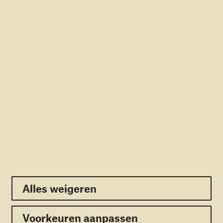
Rekening: NL56RABO0166366366
RSIN: 805309329
Direct naar
Doneren
Contact
Pers
Veelgestelde vragen
Nieuwsbrief
Volg ons:
Facebook
Twitter
Youtube
Linkedin
Instagram
Alles weigeren
Alles weigeren
Voorkeuren aanpassen
Privacy
Cookie policy
Disclaimer