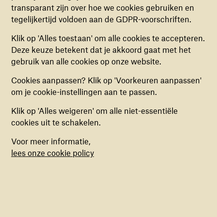
transparant zijn over hoe we cookies gebruiken en
niet uitgezet worden.
tegelijkertijd voldoen aan de GDPR-voorschriften.
ANALYTISCHE COOKIES
Klik op 'Alles toestaan' om alle cookies te accepteren.
Deze cookies helpen ons begrijpen hoe
Deze keuze betekent dat je akkoord gaat met het
bezoekers de website gebruiken, door
gebruik van alle cookies op onze website.
MOEDER HALAN EN DOCHTER YASMINE IN ZA'ATARI, 'S WERELDS
(anoniem) gegevens te verzamelen, om zo
GROOTSTE VLUCHTELINGENKAMP VOOR SYRISCHE GEZINNEN
Cookies aanpassen? Klik op 'Voorkeuren aanpassen'
verbeteringen door te voeren. Deze cookies kun
IN JORDANIË
om je cookie-instellingen aan te passen.
je in- of uitschakelen.
Foto: Rosie Thompson
Klik op 'Alles weigeren' om alle niet-essentiële
MARKETING COOKIES
cookies uit te schakelen.
Deze cookies stellen ons in staat om een op
Voor meer informatie,
maat gemaakte inhoud aan te bieden op basis
lees onze cookie policy
van surfgedrag binnen de website. Deze
cookies kun je in- of uitschakelen.