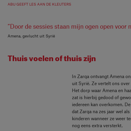
ABU GEEFT LES AAN DE KLEUTERS
“Door de sessies staan mijn ogen open voor 
Amena, gevlucht uit Syrië
Thuis voelen of thuis zijn
In Zarqa ontvangt Amena ons b
uit Syrië. Ze vertelt ons ove
Het dorp waar Amena en haar
zat is hierbij gedood of gewo
iedereen kan overkomen. De g
dat Zarqa na zes jaar wel als
kinderen wanneer ze weer ter
nog eens extra versterkt.