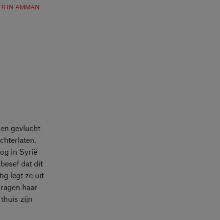
ER IN AMMAN
den gevlucht
chterlaten.
og in Syrië
besef dat dit
g legt ze uit
vragen haar
thuis zijn