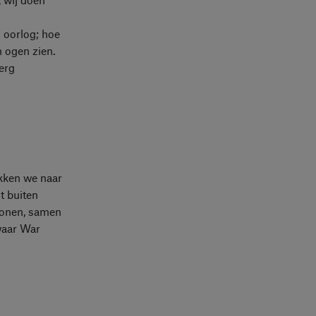
 oorlog; hoe
 ogen zien.
erg
kken we naar
t buiten
wonen, samen
waar War