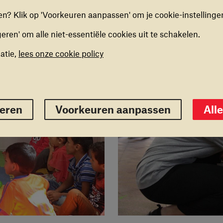
 doet met een aantal vaders.
elen.
n? Klik op 'Voorkeuren aanpassen' om je cookie-instellinge
geren' om alle niet-essentiële cookies uit te schakelen.
ING COOKIES
kies stellen ons in staat om een op maat gemaakte inhoud
atie,
lees onze cookie policy
ieden op basis van surfgedrag binnen de website. Deze
kun je in- of uitschakelen.
eigeren
Voorkeuren opslaan
Alles 
geren
Voorkeuren aanpassen
All