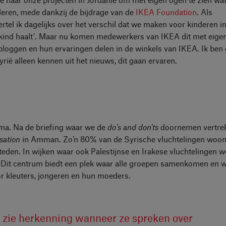
deren, mede dankzij de bijdrage van de
IKEA Foundation
. Als
l ik dagelijks over het verschil dat we maken voor kinderen in
 kind haalt’. Maar nu komen medewerkers van IKEA dit met eigen
bloggen en hun ervaringen delen in de winkels van IKEA. Ik ben 
ië alleen kennen uit het nieuws, dit gaan ervaren.
a. Na de briefing waar we de
do’s and don’ts
doornemen vertre
sation
in Amman. Zo’n 80% van de Syrische vluchtelingen woon
eden. In wijken waar ook Palestijnse en Irakese vluchtelingen 
 Dit centrum biedt een plek waar alle groepen samenkomen en 
r kleuters, jongeren en hun moeders.
Ik zie herkenning wanneer ze spreken over