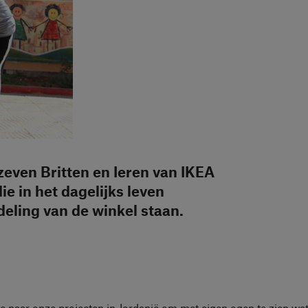
 zeven Britten en Ieren van IKEA
e in het dagelijks leven
eling van de winkel staan.
naar onze projecten in Jordanië om met eigen ogen te zien wat