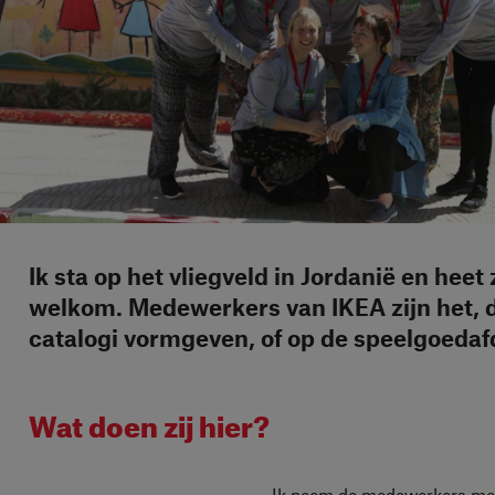
Ik sta op het vliegveld in Jordanië en heet
welkom. Medewerkers van IKEA zijn het, di
catalogi vormgeven, of op de speelgoedafd
Wat doen zij hier?
Ik neem de medewerkers mee 