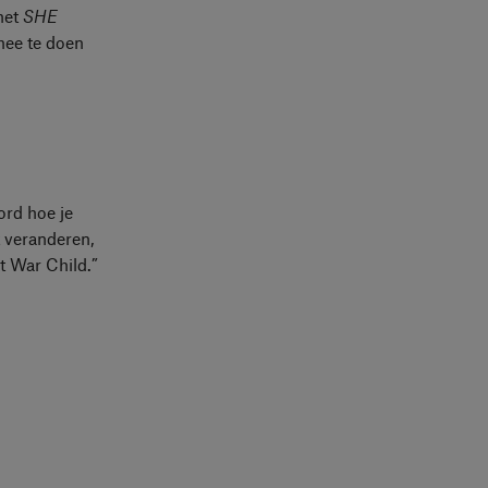
het
SHE
mee te doen
ord hoe je
t veranderen,
t War Child.”