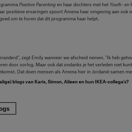
rogramma
Positive Parenting
en haar dochters met het
Youth
- en 
r positieve ervaringen spoort Amena haar omgeving aan ook 
 goed om te horen dat dit programma haar helpt.
veranderd”, zegt Emily wanneer we afscheid nemen. "Ik heb geho
eren door oorlog. Maar ook dat ondanks je het verleden niet kun
 toekomst. Dat doen mensen als Amena hier in Jordanië samen me
lige) blogs van Karis, Simon, Aileen en hun IKEA-collega's?
logs