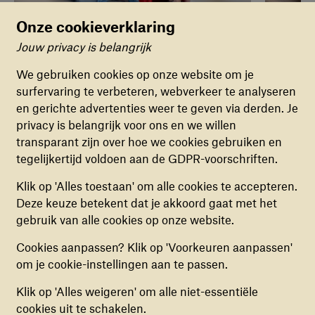
Onze cookieverklaring
IN ZEVEN BIJEENKOMSTEN LEREN JONGEREN
OMGAAN MET STRESS, ANGST EN VERDRIET
Jouw privacy is belangrijk
Cookievoorkeuren
War Child
We gebruiken cookies op onze website om je
surfervaring te verbeteren, webverkeer te analyseren
FUNCTIONELE COOKIES
Begeleiding in eigen taal
en gerichte advertenties weer te geven via derden. Je
Deze cookies zorgen ervoor dat de website naar
privacy is belangrijk voor ons en we willen
behoren en veilig werkt. Deze cookies kunnen
transparant zijn over hoe we cookies gebruiken en
niet uitgezet worden.
Vooraf starten we met heldere
tegelijkertijd voldoen aan de GDPR-voorschriften.
informatiebijeenkomsten voor ouders en
ANALYTISCHE COOKIES
Klik op 'Alles toestaan' om alle cookies te accepteren.
opvangmedewerkers. Ook voeren we een
Deze cookies helpen ons begrijpen hoe
Deze keuze betekent dat je akkoord gaat met het
intakegesprek met elke jongere en hun ouders om
bezoekers de website gebruiken, door
gebruik van alle cookies op onze website.
klachten goed in kaart te brengen. Hierna volgen dus
(anoniem) gegevens te verzamelen, om zo
zeven groepsbijeenkomsten. Na afloop bespreken we
Cookies aanpassen? Klik op 'Voorkeuren aanpassen'
verbeteringen door te voeren. Deze cookies kun
samen de voortgang.
om je cookie-instellingen aan te passen.
je in- of uitschakelen.
Praten over gevoelens is lastig. Zeker in een taal die je
Klik op 'Alles weigeren' om alle niet-essentiële
nog niet goed spreekt. Daarom werkt EASE met
MARKETING COOKIES
cookies uit te schakelen.
begeleiders die de taal, cultuur en context van oorlog