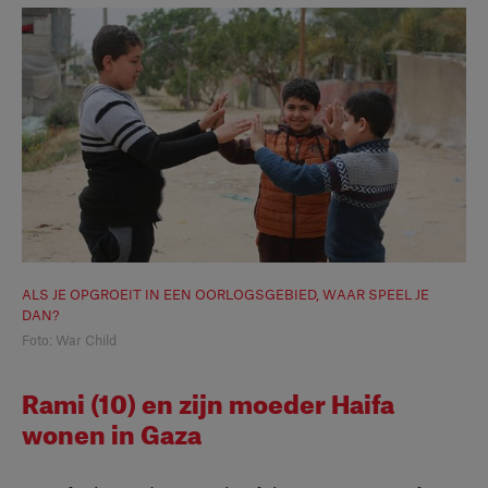
ALS JE OPGROEIT IN EEN OORLOGSGEBIED, WAAR SPEEL JE
DAN?
Foto: War Child
Rami (10) en zijn moeder Haifa
wonen in Gaza