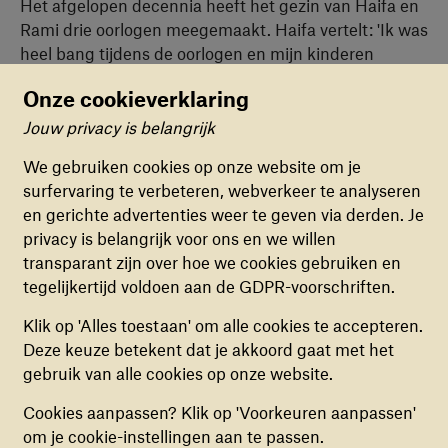
Het afgelopen decennia heeft het gezin van Haifa en
Rami drie oorlogen meegemaakt. Haifa vertelt: 'Ik was
heel bang tijdens de oorlogen en mijn kinderen
namen die angst over. Het gebied waar wij wonen
Onze cookieverklaring
was tijdens de oorlogen heel gevaarlijk. Er vonden
geregeld zelfmoordaanslagen plaats.' Het gezin
Jouw privacy is belangrijk
Cookievoorkeuren
moest zelfs meerdere keren hun huis ontvluchten
We gebruiken cookies op onze website om je
voor Israëlische tanks en granaataanvallen. 'Door de
surfervaring te verbeteren, webverkeer te analyseren
FUNCTIONELE COOKIES
jarenlange angst lukte het ons niet om na de oorlogen
en gerichte advertenties weer te geven via derden. Je
Deze cookies zorgen ervoor dat de website naar
ons oude leven weer op te pakken. Mentaal niet, maar
privacy is belangrijk voor ons en we willen
behoren en veilig werkt. Deze cookies kunnen
ook financieel was het zwaar.'
transparant zijn over hoe we cookies gebruiken en
niet uitgezet worden.
tegelijkertijd voldoen aan de GDPR-voorschriften.
Deelnemen aan onze programma's
ANALYTISCHE COOKIES
Klik op 'Alles toestaan' om alle cookies te accepteren.
Deze cookies helpen ons begrijpen hoe
Deze keuze betekent dat je akkoord gaat met het
bezoekers de website gebruiken, door
Om te leren omgaan met haar oorlogservaringen nam
gebruik van alle cookies op onze website.
(anoniem) gegevens te verzamelen, om zo
Haifa samen met haar zoon Rami deel aan onze
Cookies aanpassen? Klik op 'Voorkeuren aanpassen'
verbeteringen door te voeren. Deze cookies kun
interventies. War Child's specialist op het gebied van
om je cookie-instellingen aan te passen.
je in- of uitschakelen.
psychosociale hulp in Gaza vroeg hen wat dit voor