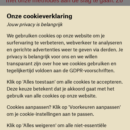
kunnen we nog meer kinderen bereiken."
Onze cookieverklaring
Ernst Suur, directeur War Child Nederland
Jouw privacy is belangrijk
Cookievoorkeuren
Nieuwe Alliance CEO
We gebruiken cookies op onze website om je
surfervaring te verbeteren, webverkeer te analyseren
FUNCTIONELE COOKIES
en gerichte advertenties weer te geven via derden. Je
Deze cookies zorgen ervoor dat de website naar
Rob Williams is CEO van de nieuwe War Child
privacy is belangrijk voor ons en we willen
behoren en veilig werkt. Deze cookies kunnen
Alliance. Hij stond 12 jaar lang aan het roer van de
transparant zijn over hoe we cookies gebruiken en
niet uitgezet worden.
Britse War Child en is met zijn ervaring en visie de
tegelijkertijd voldoen aan de GDPR-voorschriften.
uitgelezen persoon om het nieuwe netwerk aan te
sturen.
ANALYTISCHE COOKIES
Klik op 'Alles toestaan' om alle cookies te accepteren.
Deze cookies helpen ons begrijpen hoe
Rob ziet direct de voordelen: “Deze nieuwe
Deze keuze betekent dat je akkoord gaat met het
bezoekers de website gebruiken, door
samenwerking stelt ons in staat om al onze middelen,
gebruik van alle cookies op onze website.
(anoniem) gegevens te verzamelen, om zo
ervaring en kennis binnen onze internationale War
Cookies aanpassen? Klik op 'Voorkeuren aanpassen'
verbeteringen door te voeren. Deze cookies kun
Child-familie nog beter te combineren. Daardoor
om je cookie-instellingen aan te passen.
je in- of uitschakelen.
kunnen we meteen meer impact maken. We kunnen
onze programma’s opschalen en internationaal meer
Klik op 'Alles weigeren' om alle niet-essentiële
samenwerken op het gebied van lobby en het