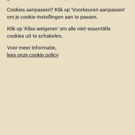
(anoniem) gegevens te verzamelen, om zo
kunnen de Jemenieten niet langer wachten.
Cookies aanpassen? Klik op 'Voorkeuren aanpassen'
verbeteringen door te voeren. Deze cookies kun
om je cookie-instellingen aan te passen.
je in- of uitschakelen.
Doneer
Klik op 'Alles weigeren' om alle niet-essentiële
MARKETING COOKIES
cookies uit te schakelen.
Deze cookies stellen ons in staat om een op
Voor meer informatie,
maat gemaakte inhoud aan te bieden op basis
lees onze cookie policy
van surfgedrag binnen de website. Deze
cookies kun je in- of uitschakelen.