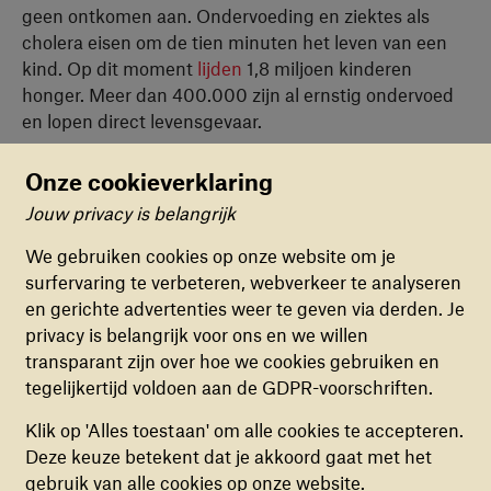
geen ontkomen aan. Ondervoeding en ziektes als
cholera eisen om de tien minuten het leven van een
kind. Op dit moment
lijden
1,8 miljoen kinderen
honger. Meer dan 400.000 zijn al ernstig ondervoed
en lopen direct levensgevaar.
Onze cookieverklaring
Hoe helpen wij?
Jouw privacy is belangrijk
Cookievoorkeuren
We gebruiken cookies op onze website om je
Door de kritische situatie in Jemen bestaat ons werk
surfervaring te verbeteren, webverkeer te analyseren
FUNCTIONELE COOKIES
uit het leveren van levensreddende noodhulp als
en gerichte advertenties weer te geven via derden. Je
Deze cookies zorgen ervoor dat de website naar
bescherming en voedsel. Samen met War Child UK
privacy is belangrijk voor ons en we willen
behoren en veilig werkt. Deze cookies kunnen
geven we voedselbonnen aan de meest kwetsbare
transparant zijn over hoe we cookies gebruiken en
niet uitgezet worden.
kinderen en families, waarmee ze genoeg voedsel
tegelijkertijd voldoen aan de GDPR-voorschriften.
kunnen kopen voor een maand.
ANALYTISCHE COOKIES
Klik op 'Alles toestaan' om alle cookies te accepteren.
De oproep is een waarschuwing voor de
Deze cookies helpen ons begrijpen hoe
Deze keuze betekent dat je akkoord gaat met het
internationale gemeenschap: het is nu of nooit. Er is
bezoekers de website gebruiken, door
gebruik van alle cookies op onze website.
geen militaire oplossing. Na bijna vier jaar conflict