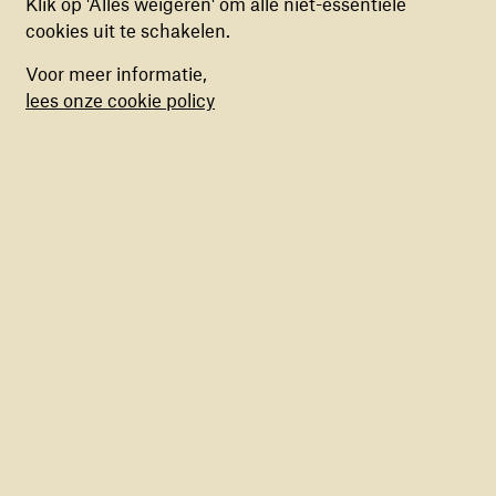
Klik op 'Alles weigeren' om alle niet-essentiële
MARKETING COOKIES
cookies uit te schakelen.
Deze cookies stellen ons in staat om een op
Voor meer informatie,
maat gemaakte inhoud aan te bieden op basis
lees onze cookie policy
van surfgedrag binnen de website. Deze
cookies kun je in- of uitschakelen.
Meer dan één op de vijf kinderen
wereldwijd groeit op in oorlog