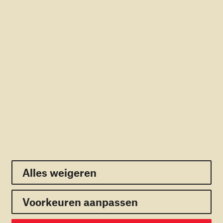
Rekening: NL56RABO0166366366
RSIN: 805309329
Direct naar
Doneren
Contact
Pers
Veelgestelde vragen
Nieuwsbrief
Volg ons:
Facebook
Twitter
Youtube
Linkedin
Instagram
Alles weigeren
Alles weigeren
Voorkeuren aanpassen
Privacy
Cookie policy
Disclaimer
Warchild.net
Voorkeuren opslaan