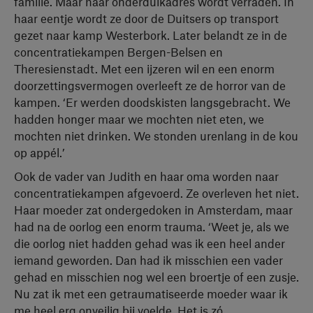
familie. Maar haar onderduikadres wordt verraden. In
haar eentje wordt ze door de Duitsers op transport
gezet naar kamp Westerbork. Later belandt ze in de
concentratiekampen Bergen-Belsen en
Theresienstadt. Met een ijzeren wil en een enorm
doorzettingsvermogen overleeft ze de horror van de
kampen. ‘Er werden doodskisten langsgebracht. We
hadden honger maar we mochten niet eten, we
mochten niet drinken. We stonden urenlang in de kou
op appél.’
Ook de vader van Judith en haar oma worden naar
concentratiekampen afgevoerd. Ze overleven het niet.
Haar moeder zat ondergedoken in Amsterdam, maar
had na de oorlog een enorm trauma. ‘Weet je, als we
die oorlog niet hadden gehad was ik een heel ander
iemand geworden. Dan had ik misschien een vader
gehad en misschien nog wel een broertje of een zusje.
Nu zat ik met een getraumatiseerde moeder waar ik
me heel erg onveilig bij voelde. Het is zó