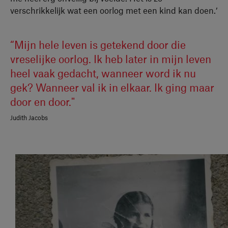
verschrikkelijk wat een oorlog met een kind kan doen.’
“Mijn hele leven is getekend door die
vreselijke oorlog. Ik heb later in mijn leven
heel vaak gedacht, wanneer word ik nu
gek? Wanneer val ik in elkaar. Ik ging maar
door en door."
Judith Jacobs