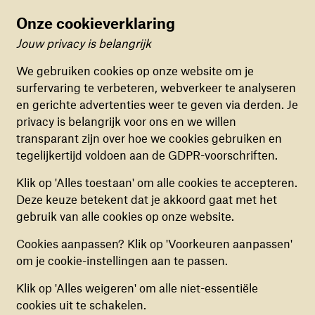
televisie een groepje jongetjes in Gaza. Die hadden
Onze cookieverklaring
tijdens de bombardementen in de schuilkelder
gezeten en mochten er op een gegeven moment weer
Jouw privacy is belangrijk
Cookievoorkeuren
uit. Toen ze buiten kwamen gingen ze gelijk
We gebruiken cookies op onze website om je
voetballen alsof er niks aan de hand was. Dat doet
surfervaring te verbeteren, webverkeer te analyseren
FUNCTIONELE COOKIES
een kind nu eenmaal. Die wil alle ellende direct
en gerichte advertenties weer te geven via derden. Je
Deze cookies zorgen ervoor dat de website naar
vergeten.’
privacy is belangrijk voor ons en we willen
behoren en veilig werkt. Deze cookies kunnen
transparant zijn over hoe we cookies gebruiken en
niet uitgezet worden.
Kinderen zijn veerkrachtig
tegelijkertijd voldoen aan de GDPR-voorschriften.
ANALYTISCHE COOKIES
Klik op 'Alles toestaan' om alle cookies te accepteren.
Deze cookies helpen ons begrijpen hoe
Volgens Judith Jacobs zijn kinderen bijzonder
Deze keuze betekent dat je akkoord gaat met het
bezoekers de website gebruiken, door
buigzaam en passen ze zich aan de situatie aan. Veel
gebruik van alle cookies op onze website.
(anoniem) gegevens te verzamelen, om zo
andere keuzes hebben ze ook niet. ‘Je weet niks
Cookies aanpassen? Klik op 'Voorkeuren aanpassen'
verbeteringen door te voeren. Deze cookies kun
anders, je aanvaart wat er gebeurt. Dus dan ga je
om je cookie-instellingen aan te passen.
je in- of uitschakelen.
spelen. Ik verzon in de oorlog in de kampen
toneelstukjes die kinderen samen met mij gingen
Klik op 'Alles weigeren' om alle niet-essentiële
spelen. Ik vluchtte in mijn fantasie. Ook War Child
MARKETING COOKIES
cookies uit te schakelen.