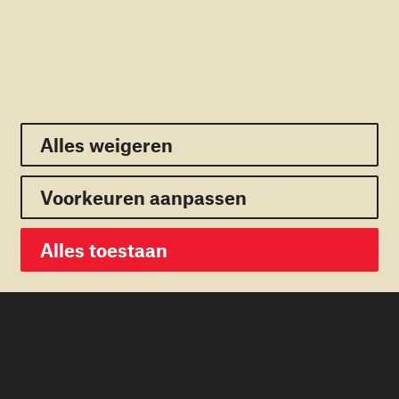
520 MILJOEN KINDEREN
GROEIEN OP IN OORLOG
Lees meer
Alles weigeren
Alles weigeren
Voorkeuren aanpassen
Voorkeuren opslaan
Alles toestaan
Alles toestaan
Gaza