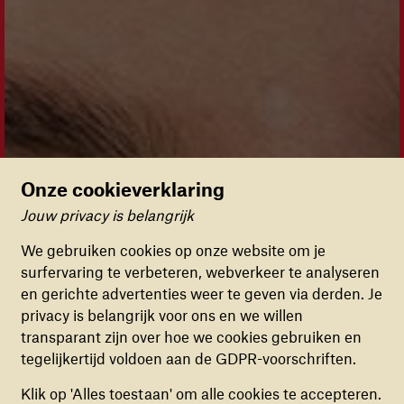
Onze cookieverklaring
Jouw privacy is belangrijk
Cookievoorkeuren
We gebruiken cookies op onze website om je
surfervaring te verbeteren, webverkeer te analyseren
FUNCTIONELE COOKIES
en gerichte advertenties weer te geven via derden. Je
Deze cookies zorgen ervoor dat de website naar
privacy is belangrijk voor ons en we willen
behoren en veilig werkt. Deze cookies kunnen
transparant zijn over hoe we cookies gebruiken en
niet uitgezet worden.
tegelijkertijd voldoen aan de GDPR-voorschriften.
ANALYTISCHE COOKIES
Klik op 'Alles toestaan' om alle cookies te accepteren.