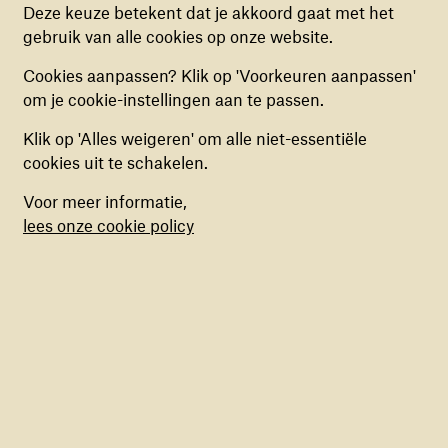
Deze cookies helpen ons begrijpen hoe
Deze keuze betekent dat je akkoord gaat met het
bezoekers de website gebruiken, door
gebruik van alle cookies op onze website.
(anoniem) gegevens te verzamelen, om zo
Cookies aanpassen? Klik op 'Voorkeuren aanpassen'
verbeteringen door te voeren. Deze cookies kun
om je cookie-instellingen aan te passen.
je in- of uitschakelen.
Klik op 'Alles weigeren' om alle niet-essentiële
MARKETING COOKIES
cookies uit te schakelen.
Deze cookies stellen ons in staat om een op
Voor meer informatie,
maat gemaakte inhoud aan te bieden op basis
lees onze cookie policy
van surfgedrag binnen de website. Deze
cookies kun je in- of uitschakelen.